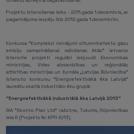
izmaksu aprēķina sagatavošanai.
Projektu īstenošanas laiks - 2011.gada 1.decembris, ar
pagarinājuma iespēju līdz 2012.gada 1.decembrim.
Konkursa "Kompleksi risinājumi siltumnīcefekta gāzu
emisiju samazināšanai ražošanas ēkās" ietvaros
īstenotie projekti regulāri iekļuvuši Ekonomikas
ministrijas, Vides aizsardzības un reģionālās
attīstības ministrijas un žurnāla „Latvijas Būvniecība”
īstenoto konkursu "Energoefektīvākā ēka Latvijā"
laureātu skaitā industriālo ēku grupā:
"Energoefektīvākā industriālā ēka Latvijā 2013"
SIA "Skonto Plan Ltd" ražotne, Tukums, Rūpniecības
iela 6 (Projekts Nr. KPFI-6/13).