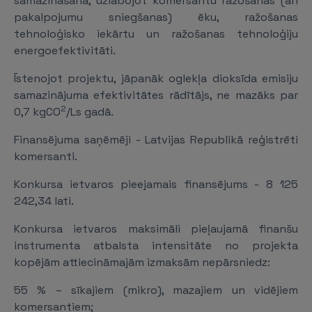
samazināšana, uzlabojot komersantu ražošanas (arī
pakalpojumu sniegšanas) ēku, ražošanas
tehnoloģisko iekārtu un ražošanas tehnoloģiju
energoefektivitāti.
Īstenojot projektu, jāpanāk oglekļa dioksīda emisiju
samazinājuma efektivitātes rādītājs, ne mazāks par
2
0,7 kgCO
/Ls gadā.
Finansējuma saņēmēji - Latvijas Republikā reģistrēti
komersanti.
Konkursa ietvaros pieejamais finansējums - 8 125
242,34 lati.
Konkursa ietvaros maksimāli pieļaujamā finanšu
instrumenta atbalsta intensitāte no projekta
kopējām attiecināmajām izmaksām nepārsniedz:
55 % – sīkajiem (mikro), mazajiem un vidējiem
komersantiem;