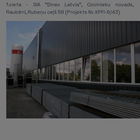
1.vieta - SIA "Dinex Latvia", Ozolnieku novads,
Raubēni, Rubeņu ceļš 58 (Projekts Nr. KPFI-6/43)