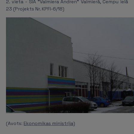
2. vieta - SIA "Valmiera Andren" Valmierā, Cempu ielā
23 (Projekts Nr. KPFI-6/18)
(Avots:
Ekonomikas ministrija
)