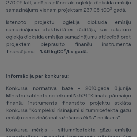
270.06 lati, vidējais plānotais oglekļa dioksīda emisiju
2
samazinājums vienam projektam 237.08 tCO
gadā.
Īstenoto projektu oglekļa dioksīda emisiju
samazinājuma efektivitātes rādītājs, kas raksturo
oglekļa dioksīda emisijas samazinājumu attiecībā pret
projektam pieprasīto finanšu instrumenta
2
finansējumu –
1.46 kgCO
/Ls gadā
.
Informācija par konkursu:
Konkursa normatīvā bāze - 2010.gada 8.jūnija
Ministru kabineta noteikumi Nr.521 "Klimata pārmaiņu
finanšu instrumenta finansēto projektu atklāta
konkursa "Kompleksi risinājumi siltumnīcefekta gāzu
emisiju samazināšanai ražošanas ēkās" nolikums"
Konkursa mērķis - siltumnīcefekta gāzu emisiju