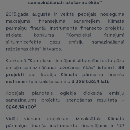
samazināšanai ražošanas ēkās"
2013.gada augustā ir veikts pēdējais noslēguma
maksājums finansējuma saņēmējiem Klimata
pārmaiņu finanšu instrumenta finansēto projektu
atklātā konkursa "Kompleksi risinājumi
siltumnīcefekta gāzu emisiju samazināšanai
ražošanas ēkās" ietvaros.
Konkursā "Kompleksi risinājumi siltumnīcefekta gāzu
emisiju samazināšanai ražošanas ēkās" īstenoti
39
projekti
par kopējo Klimata pārmaiņu finanšu
instrumenta atbalsta summu
6 328 532.4 lati
.
Kopējais plānotais oglekļa dioksīda emisiju
samazinājums projektu īstenošanas rezultātā –
2
9246.14 tCO
Vidēji vienam projektam izmaksātais Klimata
pārmaiņu finanšu instrumenta finansējums ir 162