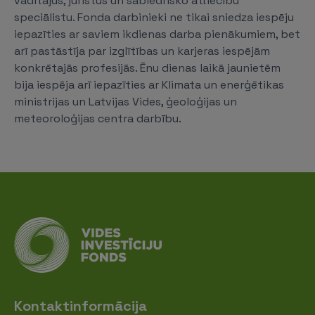
vadītājus, juristus un sabiedrisko attiecību
speciālistu. Fonda darbinieki ne tikai sniedza iespēju
iepazīties ar saviem ikdienas darba pienākumiem, bet
arī pastāstīja par izglītības un karjeras iespējām
konkrētajās profesijās. Ēnu dienas laikā jaunietēm
bija iespēja arī iepazīties ar Klimata un enerģētikas
ministrijas un Latvijas Vides, ģeoloģijas un
meteoroloģijas centra darbību.
Kontaktinformācija