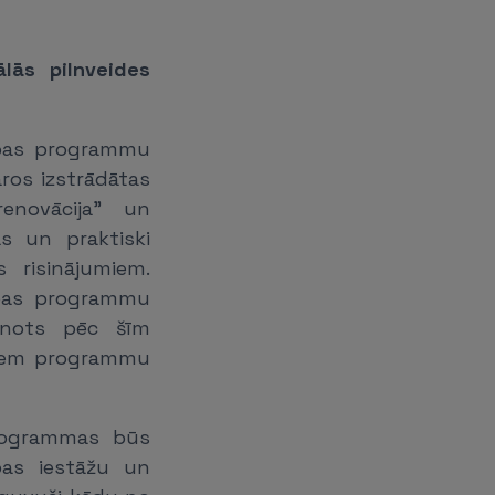
lās pilnveides
ības programmu
aros izstrādātas
enovācija” un
as un praktiski
 risinājumiem.
ības programmu
ānots pēc šīm
jiem programmu
programmas būs
bas iestāžu un