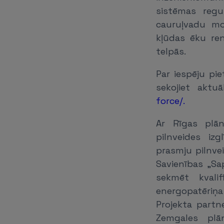
sistēmas regu
cauruļvadu mo
kļūdas ēku re
telpās.
Par iespēju pie
sekojiet aktuā
force/.
Ar Rīgas plān
pilnveides iz
prasmju pilnvei
Savienības „Sa
sekmēt kvali
energopatēriņa
Projekta partn
Zemgales plān