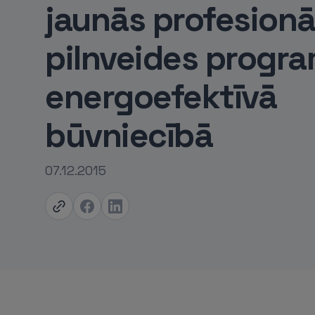
jaunās profesionā
pilnveides progr
energoefektīvā
būvniecībā
07.12.2015