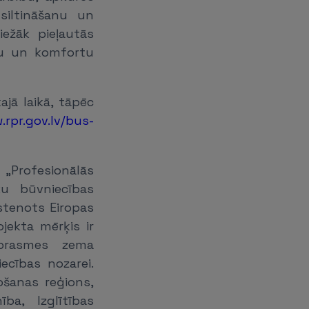
siltināšanu un
ežāk pieļautās
ņu un komfortu
ajā laikā, tāpēc
.rpr.gov.lv/bus-
„Profesionālās
ku būvniecības
īstenots Eiropas
jekta mērķis ir
 prasmes zema
ecības nozarei.
ošanas reģions,
ba, Izglītības