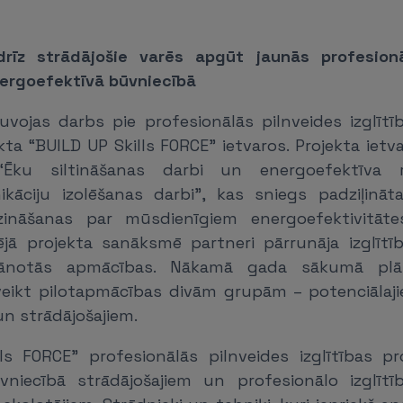
rīz strādājošie varēs apgūt jaunās profesionā
ergoefektīvā būvniecībā
vojas darbs pie profesionālās pilnveides izglīt
kta “BUILD UP Skills FORCE” ietvaros. Projekta ietv
Ēku siltināšanas darbi un energoefektīva r
ikāciju izolēšanas darbi”, kas sniegs padziļināt
 zināšanas par mūsdienīgiem energoefektivitātes
ējā projekta sanāksmē partneri pārrunāja izglīt
ānotās apmācības. Nākamā gada sākumā pl
ikt pilotapmācības divām grupām – potenciāla
n strādājošajiem.
lls FORCE” profesionālās pilnveides izglītības 
vniecībā strādājošajiem un profesionālo izglītī