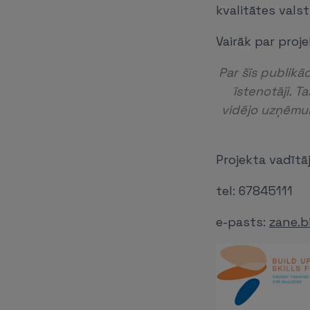
kvalitātes valst
Vairāk par proj
Par šīs publikā
īstenotāji. 
vidējo uzņēmum
Projekta vadītā
tel: 67845111
e-pasts:
zane.b