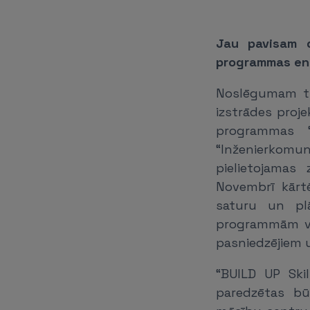
Jau pavisam d
programmas en
Noslēgumam tu
izstrādes proje
programmas “
“Inženierkomun
pielietojamas
Novembrī kārt
saturu un pl
programmām ve
pasniedzējiem u
“BUILD UP Ski
paredzētas bū