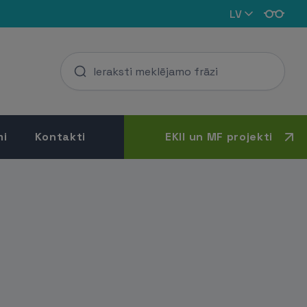
LV
mi
Kontakti
EKII un MF projekti