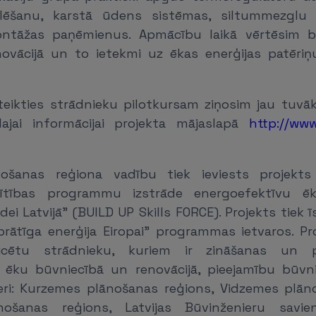
lēšanu, karstā ūdens sistēmas, siltummezglu 
ntāžas paņēmienus. Apmācību laikā vērtēsim bi
novācijā un to ietekmi uz ēkas enerģijas patēri
teikties strādnieku pilotkursam ziņosim jau tuvāk
lajai informācijai projekta mājaslapā
http://www
ošanas reģiona vadību tiek ieviests projekts 
glītības programmu izstrāde energoefektīvu ē
dei Latvijā” (BUILD UP Skills FORCE). Projekts tiek 
prātīga enerģija Eiropai” programmas ietvaros. Pro
ficētu strādnieku, kuriem ir zināšanas un
 ēku būvniecībā un renovācijā, pieejamību būvni
eri: Kurzemes plānošanas reģions, Vidzemes plān
ošanas reģions, Latvijas Būvinženieru savienī