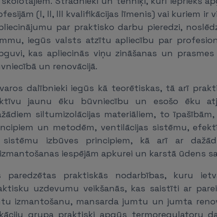
kolotājiem. Strādnieki un tehniķi, kuri iepriekš 
sijām (I, II, III kvalifikācijas līmenis) vai kuriem ir v
pliecinājumu par praktisko darbu pieredzi, noslē
mu, iegūs valsts atzītu apliecību par profesion
guvi, kas apliecinās viņu zināšanas un prasmes 
vniecībā un renovācijā.
aros dalībnieki iegūs kā teorētiskas, tā arī prakt
ktīvu jaunu ēku būvniecību un esošo ēku atj
dažādiem siltumizolācijas materiāliem, to īpašībām
rincipiem un metodēm, ventilācijas sistēmu, efek
sistēmu izbūves principiem, kā arī ar dažā
izmantošanas iespējām apkurei un karstā ūdens sa
s paredzētas praktiskās nodarbības, kuru ietva
aktisku uzdevumu veikšanās, kas saistīti ar parei
ntu izmantošanu, mansarda jumtu un jumta renov
kāciju grupa praktiski apgūs termoregulatoru d