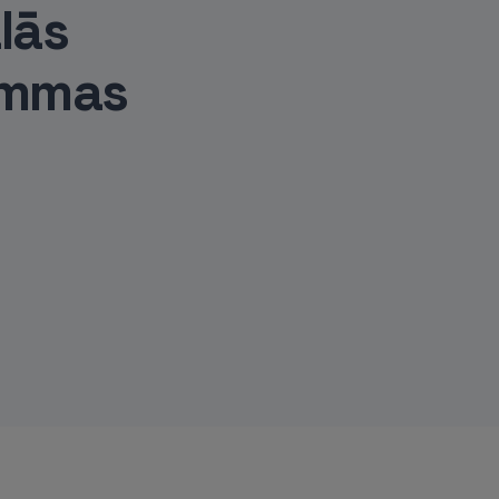
lās
ammas