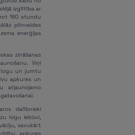
apguvuši kādu no
idējā izglītība ar
dzot 160 stundu
ālās pilnveides
zema enerģijas
iskas zināšanas
aunošanu. Viņi
, logu un jumtu
tīvu apkures un
du atjaunojamo
gatavošanai.
ros dalībnieki
zu logu iebūvi,
āciju, savukārt
arbību, apkures