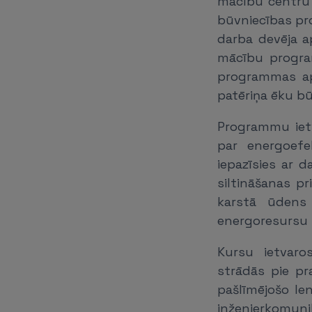
mācību centru s
būvniecības profe
darba devēja a
mācību program
programmas ap
patēriņa ēku bū
Programmu ietv
par energoefe
iepazīsies ar 
siltināšanas p
karstā ūdens 
energoresursu 
Kursu ietvaro
strādās pie pr
pašlīmējošo le
inženierkomuni