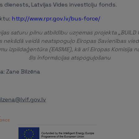
s dienests, Latvijas Vides investīciju fonds.
ektu:
http://www.rpr.gov.lv/bus-force/
cijas saturu pilnu atbildību uzņemas projekta „BUILD 
Tas nekādā veidā neatspoguļo Eiropas Savienības vied
u izpildaģentūra (EASME), kā arī Eiropas Komisija na
šīs informācijas atspoguļošanu
ja: Zane Bilzēna
ilzena@lvif.gov.lv