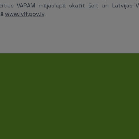
azīties VARAM mājaslapā
skatīt šeit
un Latvijas Vi
pā
www.lvif.gov.lv
.