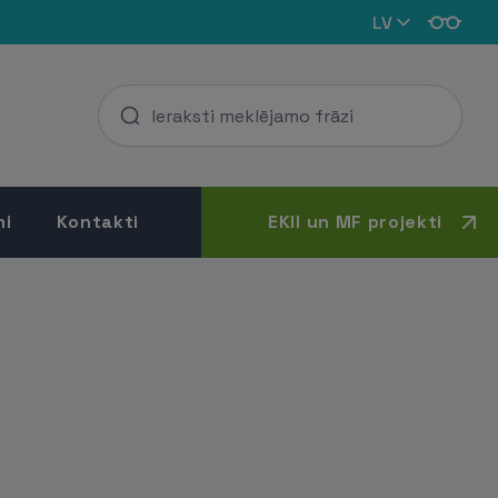
LV
mi
Kontakti
EKII un MF projekti