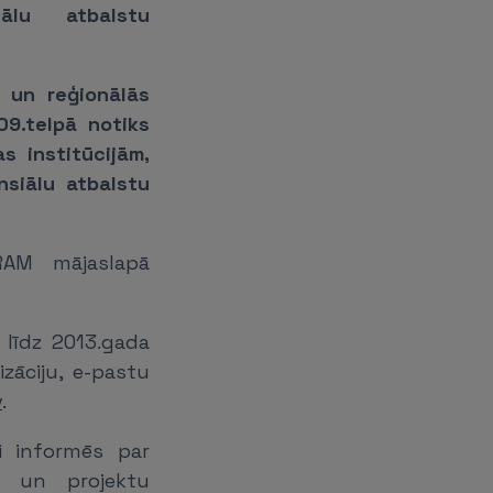
ālu atbalstu
s un reģionālās
09.telpā notiks
s institūcijām,
nsiālu atbalstu
ARAM mājaslapā
 līdz 2013.gada
izāciju, e-pastu
v
.
i informēs par
u un projektu