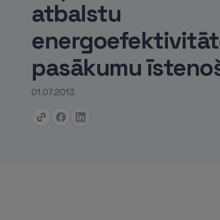
atbalstu
energoefektivitā
pasākumu īsteno
01.07.2013