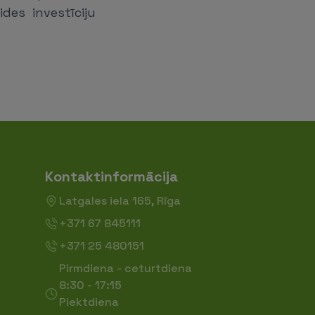
des investīciju
Kontaktinformācija
Latgales iela 165, Rīga
+371 67 845111
+371 25 480151
Pirmdiena - ceturtdiena
8:30 - 17:15
Piektdiena