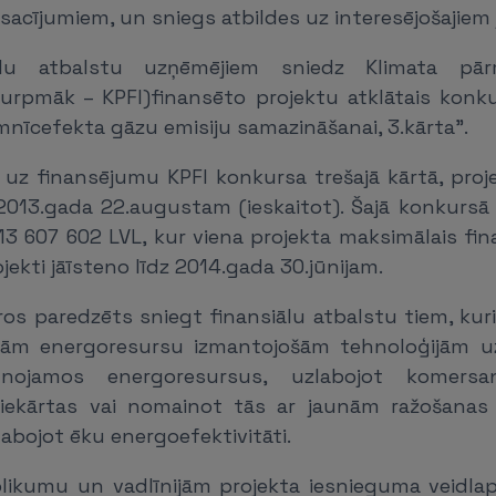
acījumiem, un sniegs atbildes uz interesējošajiem
ālu atbalstu uzņēmējiem sniedz Klimata pār
urpmāk – KPFI)finansēto projektu atklātais konk
umnīcefekta gāzu emisiju samazināšanai, 3.kārta".
 uz finansējumu KPFI konkursa trešajā kārtā, proj
 2013.gada 22.augustam (ieskaitot). Šajā konkursā
13 607 602 LVL, kur viena projekta maksimālais fi
ojekti jāīsteno līdz 2014.gada 30.jūnijam.
os paredzēts sniegt finansiālu atbalstu tiem, kuri 
ilām energoresursu izmantojošām tehnoloģijām u
unojamos energoresursus, uzlabojot komersa
 iekārtas vai nomainot tās ar jaunām ražošanas
abojot ēku energoefektivitāti.
likumu un vadlīnijām projekta iesnieguma veidlapa