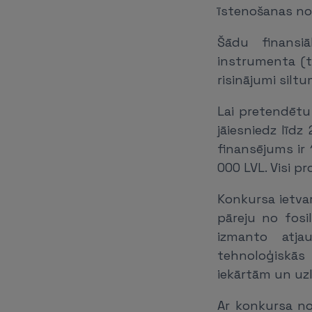
īstenošanas nos
Šādu finansi
instrumenta (t
risinājumi silt
Lai pretendētu
jāiesniedz līdz
finansējums ir 
000 LVL. Visi pr
Konkursa ietvar
pāreju no fos
izmanto atja
tehnoloģiskās
iekārtām un uzl
Ar konkursa no