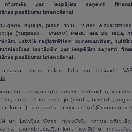
s informēs par iespējām saņemt finansi
tātes pasākumu īstenošanai
13.gada 4.jūlijā, plkst. 13:00 Vides aizsardzība
istrijā (turpmāk – VARAM) Peldu ielā 25, Rīgā, 4
minārs Latvijā reģistrētiem komersantiem, kultūra
ārstniecības iestādēm par iespējām saņemt fina
tātes pasākumu īstenošanai.
emināram varēs sekot līdzi arī tiešraidē V
lv
.
 seminārā un saņemtu izdales materiālus, aicinām
ikties, nosūtot informāciju (vārdu, uzvārdu, organ
osaukumu) uz e-pastu:
razosana_kpfi@varam.gov.l
M un Latvijas Vides investīciju fonda pārstāvj
ikuma pamatnosacījumiem, aprēķinu metodik