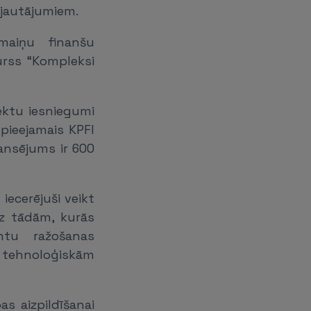
 jautājumiem.
maiņu finanšu
urss “Kompleksi
ektu iesniegumi
 pieejamais KPFI
nansējums ir 600
iecerējuši veikt
z tādām, kurās
ntu ražošanas
 tehnoloģiskām
s aizpildīšanai