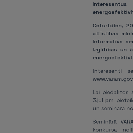
Interesentu
energoefektivi
Ceturtdien, 20
attīstības min
informatīvs se
izglītības un 
energoefektivi
Interesenti s
www.varam.gov.
Lai piedalītos
3.jūlijam piete
un semināra n
Seminārā VARA
konkursa nol