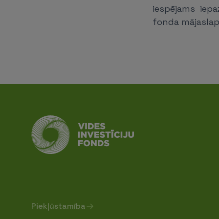
iespējams iep
fonda mājasla
Piekļūstamība