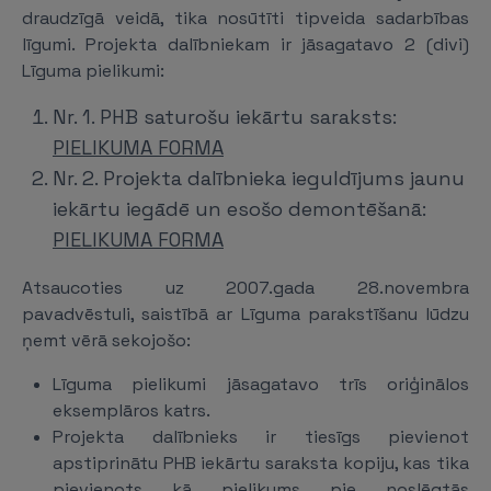
draudzīgā veidā, tika nosūtīti tipveida sadarbības
līgumi. Projekta dalībniekam ir jāsagatavo 2 (divi)
Līguma pielikumi:
Nr. 1. PHB saturošu iekārtu saraksts:
PIELIKUMA FORMA
Nr. 2. Projekta dalībnieka ieguldījums jaunu
iekārtu iegādē un esošo demontēšanā:
PIELIKUMA FORMA
Atsaucoties uz 2007.gada 28.novembra
pavadvēstuli, saistībā ar Līguma parakstīšanu lūdzu
ņemt vērā sekojošo:
Līguma pielikumi jāsagatavo trīs oriģinālos
eksemplāros katrs.
Projekta dalībnieks ir tiesīgs pievienot
apstiprinātu PHB iekārtu saraksta kopiju, kas tika
pievienots kā pielikums pie noslēgtās