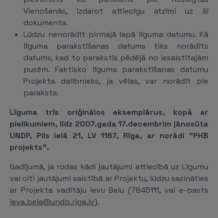
Vienošanās, izdarot attiecīgu atzīmi uz šī
dokumenta.
Lūdzu nenorādīt pirmajā lapā līguma datumu. Kā
līguma parakstīšanas datums tiks norādīts
datums, kad to parakstīs pēdējā no iesaistītajām
pusēm. Faktisko līguma parakstīšanas datumu
Projekta dalībnieks, ja vēlas, var norādīt pie
paraksta.
Līguma trīs oriģinālos eksemplārus, kopā ar
pielikumiem, līdz 2007.gada 17.decembrim jānosūta
UNDP, Pils ielā 21, LV 1167, Rīga, ar norādi "PHB
projekts".
Gadījumā, ja rodas kādi jautājumi attiecībā uz Līgumu
vai citi jautājumi saistībā ar Projektu, lūdzu sazināties
ar Projekta vadītāju Ievu Belu (7845111, vai e-pasts
ieva.bela@undp.riga.lv
).