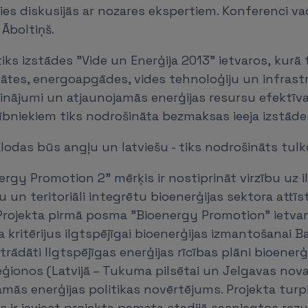
īties diskusijās ar nozares ekspertiem. Konferenci v
 Āboltiņš.
ks izstādes "Vide un Enerģija 2013" ietvaros, kurā 
tātes, energoapgādes, vides tehnoloģiju un infrast
inājumi un atjaunojamās enerģijas resursu efektīv
bniekiem tiks nodrošināta bezmaksas ieeja izstādes 
odas būs angļu un latviešu - tiks nodrošināts tul
ergy Promotion 2" mērķis ir nostiprināt virzību uz i
 un teritoriāli integrētu bioenerģijas sektora attīst
 Projekta pirmā posma "Bioenergy Promotion" ietva
 kritērijus ilgtspējīgai bioenerģijas izmantošanai Ba
strādāti Ilgtspējīgas enerģijas rīcības plāni bioenerģ
ģionos (Latvijā – Tukuma pilsētai un Jelgavas nova
amās enerģijas politikas novērtējums. Projekta tu
s ir ieviest projekta pamata stadijā sasniegtos rezu