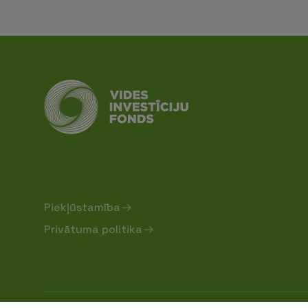
Piekļūstamība
Privātuma politika
Sabiedrība ar ierobežotu atbildību "Vides investīc