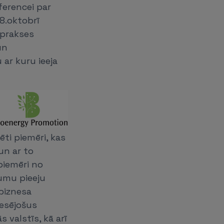
ferencei par
18.oktobrī
 prakses
un
 ar kuru ieeja
ti piemēri, kas
un ar to
piemēri no
jumu pieeju
 biznesa
resējošus
 valstīs, kā arī