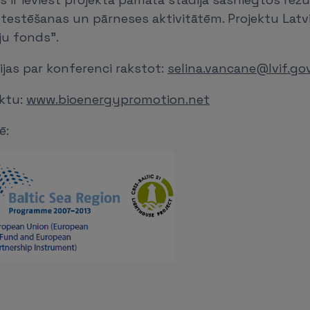
testēšanas un pārneses aktivitātēm. Projektu Latvij
ju fonds".
ijas par konferenci rakstot:
selina.vancane@lvif.gov
ektu:
www.bioenergypromotion.net
ē: