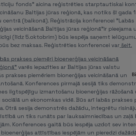
stīciju fonds" aicina reģistrēties starptautiskai kon
cināšanu Baltijas jūras reģionā, kas notiks šī gada 
u centrā (balkonā). Reģistrācija konferencei "Labās
ģijas veicināšanā Baltijas jūras reģionā"ir pieejama 
laicīgi (līdz 5.oktobrim) būs iespēja saņemt ielūgumu
būs bez maksas. Reģistrēties konferencei var
šeit.
bās prakses piemēri bioenerģijas veicināšanā
eģionā"
varēs iepazīties ar Baltijas jūras valstu
ās prakses piemēriem bionerģijas veicināšanā un
antošanā. Konferences pirmajā sesijā tiks demonstrē
snes ilgtspējīgu izmantošanu bioenerģijas rāžošanā 
i sociālā un ekonomkas vidē. Būs arī labās prakses 
a. Otrā sesija demonstrēs dažādu, integrētu risinā
tīstībā un tiks runāts par lauksaimniecības un zaļā
ējām. Konferences gaitā būs iespēja uzdot sev inte
bioenerģijas attīstības iespējām un pieredzi dažādās