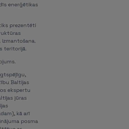
adīs enerģētikas
tiks prezentēti
ruktūras
a izmantošana.
teritorijā.
kojums.
lgtspējīgu,
ību Baltijas
ros ekspertu
ltijas jūras
ijas
dam), kā arī
rpinājuma posma
ltātus ar