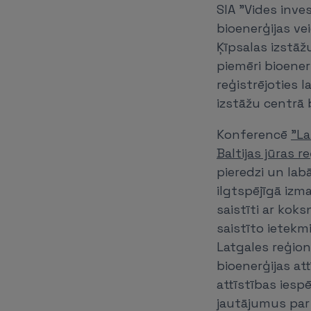
SIA "Vides inve
bioenerģijas vei
Ķīpsalas izstāž
piemēri bioener
reģistrējoties 
izstāžu centrā 
Konferencē
"La
Baltijas jūras r
pieredzi un lab
ilgtspējīgā izm
saistīti ar kok
saistīto ietekm
Latgales reģion
bioenerģijas at
attīstības iesp
jautājumus par 