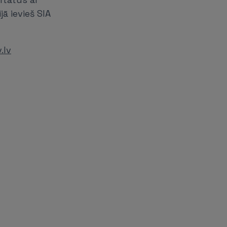
ā ievieš SIA
.lv