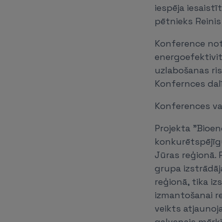
iespēja iesaist
pētnieks Reinis
Konference noti
energoefektivi
uzlabošanas ris
Konfernces dalī
Konferences val
Projekta "Bioen
konkurētspējīgu
Jūras reģionā.
grupa izstrādāja
reģionā, tika iz
izmantošanai re
veikts atjaunoj
galvenais mērķi