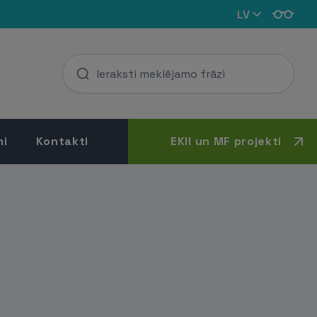
LV
mi
Kontakti
EKII un MF projekti