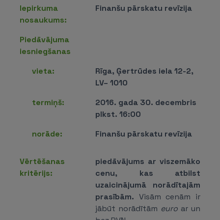
Iepirkuma
Finanšu pārskatu revīzija
nosaukums:
Piedāvājuma
iesniegšanas
vieta:
Rīga, Ģertrūdes iela 12-2,
LV– 1010
termiņš:
2016. gada 30. decembris
plkst. 16:00
norāde:
Finanšu pārskatu revīzija
Vērtēšanas
piedāvājums ar viszemāko
kritērijs:
cenu, kas atbilst
uzaicinājumā norādītajām
prasībām.
Visām cenām ir
jābūt norādītām
euro
ar un