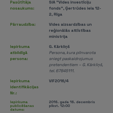
Pasūtītāja
SIA "Vides investīciju
nosaukums:
fonds", Ģertrūdes iela 12-
2, Rīga
Pārraudzība:
Vides aizsardzības un
reģionālās attīstības
ministrija
Iepirkuma
G. Kārkliņš
atbildīgā
Persona, kura pilnvarota
persona:
sniegt paskaidrojumus
pretendentiem – G. Kārkliņš,
tel. 67845111.
Iepirkuma
VIF2016/4
identifikācijas
Nr.:
Iepirkuma
2016. gada 16. decembris
publicēšanas
plkst. 12:00
datums: