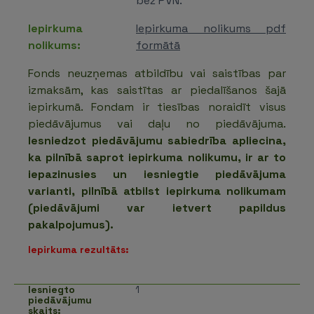
bez PVN.
Iepirkuma
Iepirkuma nolikums pdf
nolikums:
formātā
Fonds neuzņemas atbildību vai saistības par
izmaksām, kas saistītas ar piedalīšanos šajā
iepirkumā. Fondam ir tiesības noraidīt visus
piedāvājumus vai daļu no piedāvājuma.
Iesniedzot piedāvājumu sabiedrība apliecina,
ka pilnībā saprot iepirkuma nolikumu, ir ar to
iepazinusies un iesniegtie piedāvājuma
varianti, pilnībā atbilst iepirkuma nolikumam
(piedāvājumi var ietvert papildus
pakalpojumus).
Iepirkuma rezultāts:
Iesniegto
1
piedāvājumu
skaits: