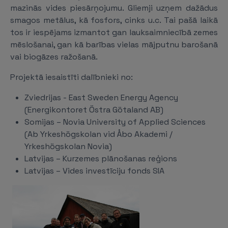
mazinās vides piesārņojumu. Gliemji uzņem dažādus
smagos metālus, kā fosfors, cinks u.c. Tai pašā laikā
tos ir iespējams izmantot gan lauksaimniecībā zemes
mēslošanai, gan kā barības vielas mājputnu barošanā
vai biogāzes ražošanā.
Projektā iesaistīti dalībnieki no:
Zviedrijas - East Sweden Energy Agency
(Energikontoret Östra Götaland AB)
Somijas – Novia University of Applied Sciences
(Ab Yrkeshögskolan vid Åbo Akademi /
Yrkeshögskolan Novia)
Latvijas – Kurzemes plānošanas reģions
Latvijas – Vides investīciju fonds SIA