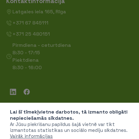
Kontaktinformācija
Latgales iela 165, Rīga
+371 67 845111
+371 25 480151
Pirmdiena - ceturtdiena
8:30 - 17:15
Piektdiena
8:30 - 16:00
Lai šī tīmekļvietne darbotos, tā izmanto obligāti
Piekļūstamība
nepieciešamās sīkdatnes.
Privātuma politika
Ar Jūsu piekrišanu papildus šajā vietnē var tikt
izmantotas statistikas un sociālo mediju sīkdatnes.
Vairāk informācijas