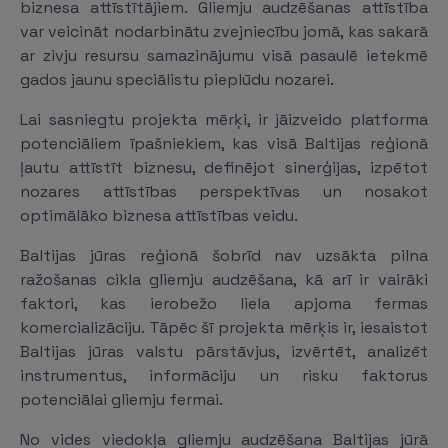
biznesa attīstītājiem. Gliemju audzēšanas attīstība
var veicināt nodarbinātu zvejniecību jomā, kas sakarā
ar zivju resursu samazinājumu visā pasaulē ietekmē
gados jaunu speciālistu pieplūdu nozarei.
Lai sasniegtu projekta mērķi, ir jāizveido platforma
potenciāliem īpašniekiem, kas visā Baltijas reģionā
ļautu attīstīt biznesu, definējot sinerģijas, izpētot
nozares attīstības perspektīvas un nosakot
optimālāko biznesa attīstības veidu.
Baltijas jūras reģionā šobrīd nav uzsākta pilna
ražošanas cikla gliemju audzēšana, kā arī ir vairāki
faktori, kas ierobežo liela apjoma fermas
komercializāciju. Tāpēc šī projekta mērķis ir, iesaistot
Baltijas jūras valstu pārstāvjus, izvērtēt, analizēt
instrumentus, informāciju un risku faktorus
potenciālai gliemju fermai.
No vides viedokļa gliemju audzēšana Baltijas jūrā