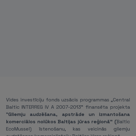
Vides investīciju fonds uzsācis programmas „Central
Baltic INTERREG IV A 2007-2013” finansēta projekta
"
Gliemju audzēšana, apstrāde un izmantošana
komerciālos nolūkos Baltijas jūras reģionā
" (
Baltic
EcoMussel) īstenošanu, kas veicinās gliemju