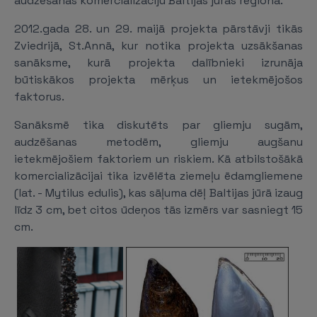
audzēšanas komercializāciju Baltijas jūras reģionā.
2012.gada 28. un 29. maijā projekta pārstāvji tikās
Zviedrijā, St.Annā, kur notika projekta uzsākšanas
sanāksme, kurā projekta dalībnieki izrunāja
būtiskākos projekta mērķus un ietekmējošos
faktorus.
Sanāksmē tika diskutēts par gliemju sugām,
audzēšanas metodēm, gliemju augšanu
ietekmējošiem faktoriem un riskiem. Kā atbilstošākā
komercializācijai tika izvēlēta ziemeļu ēdamgliemene
(lat. - Mytilus edulis), kas sāļuma dēļ Baltijas jūrā izaug
līdz 3 cm, bet citos ūdeņos tās izmērs var sasniegt 15
cm.