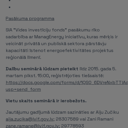
Pasākuma programma
SIA "Vides investīciju fonds” pasākumu rīko
sadarbība ar ManagEnergy iniciatīvu, kuras mērķis ir
veicināt privātā un publiskā sektora pārstāvju
kapacitāti īstenot energoefektivitātes projektus
reģionālā līmenī.
Dalību seminārā lūdzam pieteikt
līdz 2015. gada 5.
martam plkst. 15:00, reģistrējoties tiešsaistē:
https://docs.google.com/forms/d/1QS0_6DVreNxbTTlA
usp=send_form
Vietu skaits seminārā ir ierobežots.
Jautājumu gadījumā lūdzam sazināties ar Aiju Zučiku
aija.zucika@lvif.gov.lv
; 28307589 vai Zani Ramani
zane.ramane@lvif.gov.lv
; 29778593