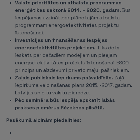
Valsts prioritātes un atbalsta programmas
enerģētikas sektorā 2014. – 2020. gadam.
Būs
iespējamas uzzināt par plānotajām atbalsta
programmām energoefektivitātes projektu
īstenošanai.
Investīcijas un finansēšanas iespējas
energoefektivitātes projektiem.
Tiks dots
ieskats par dažādiem modeļiem un pieejām
energoefektivitātes projektu īstenošanai. ESCO
princips un aizdevumi privāto māju īpašniekiem.
Zaļais publiskais iepirkums pašvaldībās.
Zaļā
iepirkuma veicināšanas plāns 2015. -2017. gadam.
Latvijas un citu valstu pieredze.
Pēc semināra būs iespēja apskatīt labās
prakses piemērus Rēzeknes pilsētā.
Pasākumā aicinām piedalīties: