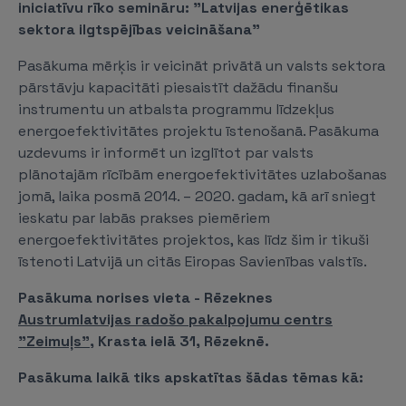
iniciatīvu rīko semināru: ”Latvijas enerģētikas
sektora ilgtspējības veicināšana”
Pasākuma mērķis ir veicināt privātā un valsts sektora
pārstāvju kapacitāti piesaistīt dažādu finanšu
instrumentu un atbalsta programmu līdzekļus
energoefektivitātes projektu īstenošanā. Pasākuma
uzdevums ir informēt un izglītot par valsts
plānotajām rīcībām energoefektivitātes uzlabošanas
jomā, laika posmā 2014. – 2020. gadam, kā arī sniegt
ieskatu par labās prakses piemēriem
energoefektivitātes projektos, kas līdz šim ir tikuši
īstenoti Latvijā un citās Eiropas Savienības valstīs.
Pasākuma norises vieta -
Rēzeknes
Austrumlatvijas radošo pakalpojumu centrs
"Zeimuļs"
, Krasta ielā 31, Rēzeknē.
Pasākuma laikā tiks apskatītas šādas tēmas kā: