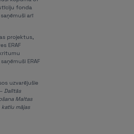
stīciju fonda
i saņēmuši arī
bas projektus,
uves ERAF
kritumu
 un saņēmuši ERAF
rsos uzvarējušie
 –
Dalītās
došana Maltas
 katlu mājas