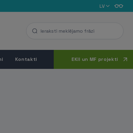
LV
mi
Kontakti
EKII un MF projekti