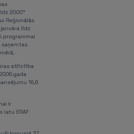
bas
līdz 2000”
as Reģionālās
janvāra līdz
ai programmai
rī saņemtas
pmērā.
as attīstība
-2006.gada
inansējumu 16,6
ai ir
us latu ERAF
ēmuši kopumā 37