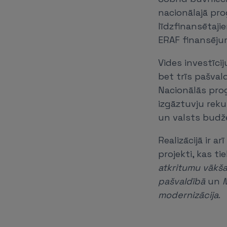
nacionālajā pro
līdzfinansētajie
ERAF finansēj
Vides investīci
bet trīs pašval
Nacionālās pr
izgāztuvju rekul
un valsts budže
Realizācijā ir a
projekti, kas ti
atkritumu vākša
pašvaldībā
un
M
modernizācija
.