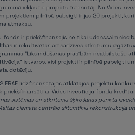
grammā iekļautie projektu īstenotāji. No Vides inve
m projektiem pilnībā pabeigti ir jau 20 projekti, kur
uma atmaksu.
ju fonds ir priekšfinansējis ne tikai ūdenssaimniecī
dībās ir rekultivētas arī sadzīves atkritumu izgāzt
ogrammas “Likumdošanas prasībām neatbilstošu at
tivācija” ietvaros. Visi projekti ir pilnībā pabeigti
ta dotāciju.
rī 2 ERAF līdzfinansētajos atklātajos projektu konku
ek priekšfinansēti ar Vides investīciju fonda kredītu
nas sistēmas un atkritumu šķirošanas punkta izvei
altas ciemata centrālo siltumtīklu rekonstrukcija un