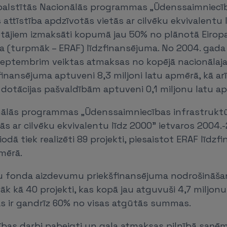
balstītās Nacionālās programmas „Ūdenssaimniecī
 attīstība apdzīvotās vietās ar cilvēku ekvivalentu 
otājiem izmaksāti kopumā jau 50% no plānotā Eirop
a (turpmāk – ERAF) līdzfinansējuma. No 2004. gada 
 septembrim veiktas atmaksas no kopējā nacionālaj
inansējuma aptuveni 8,3 miljoni latu apmērā, kā a
dotācijas pašvaldībām aptuveni 0,1 miljonu latu a
lās programmas „Ūdenssaimniecības infrastruktūr
ās ar cilvēku ekvivalentu līdz 2000” ietvaros 2004.
odā tiek realizēti 89 projekti, piesaistot ERAF līdzf
mērā.
ju fonda aizdevumu priekšfinansējuma nodrošināšan
rāk kā 40 projekti, kas kopā jau atguvuši 4,7 miljon
as ir gandrīz 60% no visas atgūtās summas.
ības darbi pabeigti un gala atmaksas pilnībā saņ