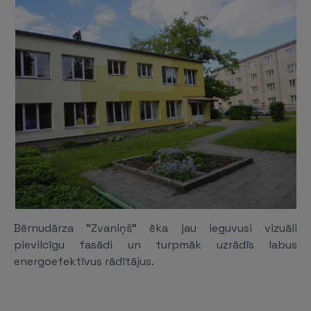
Bērnudārza "Zvaniņš" ēka jau ieguvusi vizuāli
pievilcīgu fasādi un turpmāk uzrādīs labus
energoefektīvus rādītājus.