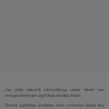
Jau jūlija sākumā bērnudārzus varēs dēvēt par
energoefektīvām izglītības iestāžu ēkām.
Šobrīd izglītības iestādēs noris intensīvs darbs ēku