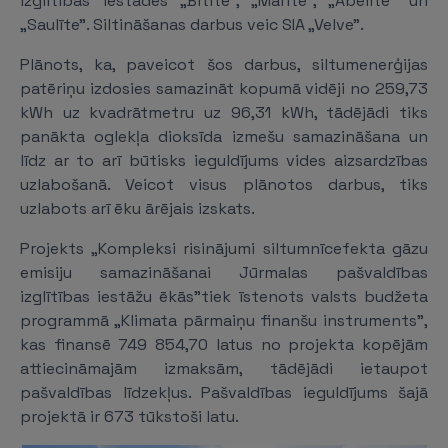
izglītības iestādēs „Bitīte”, „Mārīte”, „Ābelīte” un
„Saulīte”. Siltināšanas darbus veic SIA „Velve”.
Plānots, ka, paveicot šos darbus, siltumenerģijas
patēriņu izdosies samazināt kopumā vidēji no 259,73
kWh uz kvadrātmetru uz 96,31 kWh, tādējādi tiks
panākta oglekļa dioksīda izmešu samazināšana un
līdz ar to arī būtisks ieguldījums vides aizsardzības
uzlabošanā. Veicot visus plānotos darbus, tiks
uzlabots arī ēku ārējais izskats.
Projekts „Kompleksi risinājumi siltumnīcefekta gāzu
emisiju samazināšanai Jūrmalas pašvaldības
izglītības iestāžu ēkās”tiek īstenots valsts budžeta
programmā „Klimata pārmaiņu finanšu instruments”,
kas finansē 749 854,70 latus no projekta kopējām
attiecināmajām izmaksām, tādējādi ietaupot
pašvaldības līdzekļus. Pašvaldības ieguldījums šajā
projektā ir 673 tūkstoši latu.