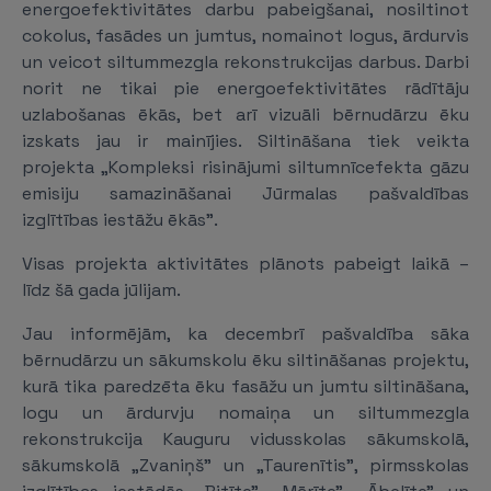
energoefektivitātes darbu pabeigšanai, nosiltinot
cokolus, fasādes un jumtus, nomainot logus, ārdurvis
un veicot siltummezgla rekonstrukcijas darbus. Darbi
norit ne tikai pie energoefektivitātes rādītāju
uzlabošanas ēkās, bet arī vizuāli bērnudārzu ēku
izskats jau ir mainījies. Siltināšana tiek veikta
projekta „Kompleksi risinājumi siltumnīcefekta gāzu
emisiju samazināšanai Jūrmalas pašvaldības
izglītības iestāžu ēkās".
Visas projekta aktivitātes plānots pabeigt laikā –
līdz šā gada jūlijam.
Jau informējām, ka decembrī pašvaldība sāka
bērnudārzu un sākumskolu ēku siltināšanas projektu,
kurā tika paredzēta ēku fasāžu un jumtu siltināšana,
logu un ārdurvju nomaiņa un siltummezgla
rekonstrukcija Kauguru vidusskolas sākumskolā,
sākumskolā „Zvaniņš” un „Taurenītis”, pirmsskolas