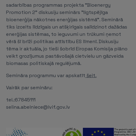
sadarbības programmas projekta "Bioenergy
Promotion 2" diskusiju seminārs "Ilgtspējīga
bioenerģija nākotnes enerģijas sistēmā". Seminārā
tiks izcelts līdzīgais un atšķirīgais salīdzinot dažādas
enerģijas sistēmas, to ieguvumi un trūkumi ņemot
vērā šī brīži politikas attīstību ES līmenī. Diskusiju
tēma ir aktuāla, jo tieši šobrīd Eiropas Komisija plāno
veikt grozījumus pastāvošajā cietvielu un gāzveida
biomasas politiskajā regulējumā.
Semināra programmu var apskatīt
šeit.
Vairāk par semināru:
tel.:67845111
selina.abelniece@lvif.gov.lv