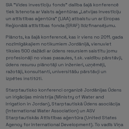
SIA "Vides investīciju fonds" dalība šajā konferencē
tiek īstenota ar Valsts aģentūras „Latvijas Investīciju
un attīstības aģentūra" (LIAA) atbalstu un ar Eiropas
Reģionālā attīstības fonda (ERAF) līdzfinansējumu.
Plānots, ka šajā konferencē, kas ir viens no 2011. gada
nozīmīgākajiem notikumiem Jordānijā, vienuviet
tiksies 500 dažādi ar ūdens resursiem saistītu jomu
profesionāļi no visas pasaules, t.sk. valdību pārstāvji,
ūdens resursu plānotāji un inženieri, uzņēmēji,
ražotāji, konsultanti, universitāšu pārstāvji un
izpētes institūti.
Starptautisko konferenci organizē Jordānijas Ūdens
un irigācijas ministrija (Ministry of Water and
Irrigation in Jordan), Starptautiskā Ūdens asociācija
(International Water Association) un ASV
Starptautiskās Attīstības aģentūra (United States
Agency for International Development). To vadīs Viņa