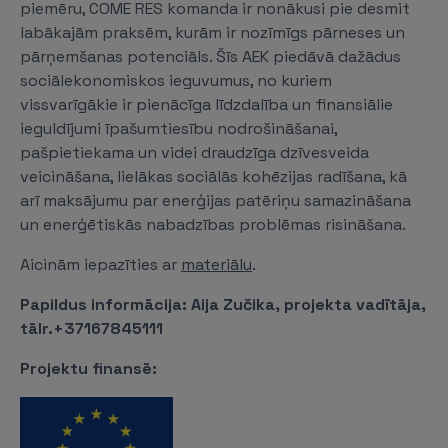
piemēru, COME RES komanda ir nonākusi pie desmit
labākajām praksēm, kurām ir nozīmīgs pārneses un
pārņemšanas potenciāls. Šīs AEK piedāvā dažādus
sociālekonomiskos ieguvumus, no kuriem
vissvarīgākie ir pienācīga līdzdalība un finansiālie
ieguldījumi īpašumtiesību nodrošināšanai,
pašpietiekama un videi draudzīga dzīvesveida
veicināšana, lielākas sociālās kohēzijas radīšana, kā
arī maksājumu par enerģijas patēriņu samazināšana
un enerģētiskās nabadzības problēmas risināšana.
Aicinām iepazīties ar
materiālu
.
Papildus informācija: Aija Zučika, projekta vadītāja,
tālr.+37167845111
Projektu finansē: