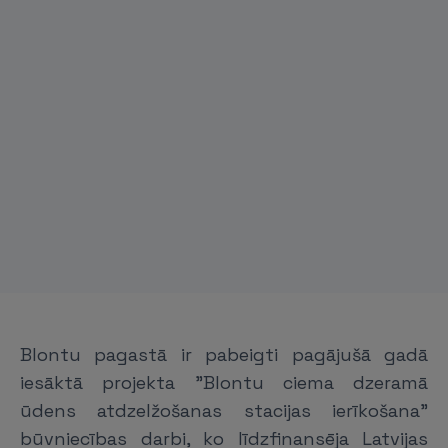
Blontu pagastā ir pabeigti pagājušā gadā
iesāktā projekta "Blontu ciema dzeramā
ūdens atdzelžošanas stacijas ierīkošana"
būvniecības darbi, ko līdzfinansēja Latvijas