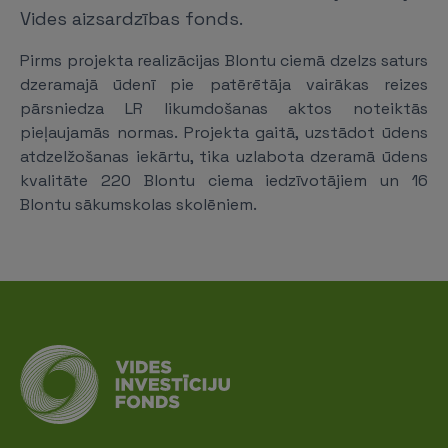
Vides aizsardzības fonds.
Pirms projekta realizācijas Blontu ciemā dzelzs saturs
dzeramajā ūdenī pie patērētāja vairākas reizes
pārsniedza LR likumdošanas aktos noteiktās
pieļaujamās normas. Projekta gaitā, uzstādot ūdens
atdzelžošanas iekārtu, tika uzlabota dzeramā ūdens
kvalitāte 220 Blontu ciema iedzīvotājiem un 16
Blontu sākumskolas skolēniem.