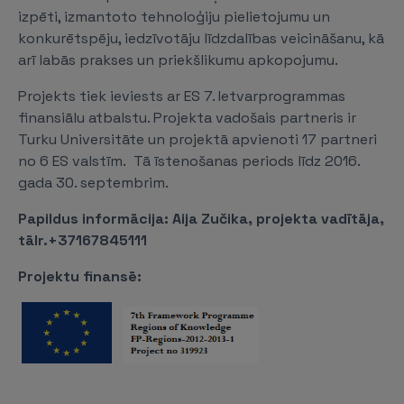
izpēti, izmantoto tehnoloģiju pielietojumu un
konkurētspēju, iedzīvotāju līdzdalības veicināšanu, kā
arī labās prakses un priekšlikumu apkopojumu.
Projekts tiek ieviests ar ES 7. Ietvarprogrammas
finansiālu atbalstu. Projekta vadošais partneris ir
Turku Universitāte un projektā apvienoti 17 partneri
no 6 ES valstīm. Tā īstenošanas periods līdz 2016.
gada 30. septembrim.
Papildus informācija: Aija Zučika, projekta vadītāja,
tālr.+37167845111
Projektu finansē: