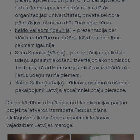
pilsētu apvienību un platformu, kas apvieno ar
lietus ūdens apsaimniekošanu saistītās
organizācijas: universitātes, privātā sektora
pārstāvjus, biznesa attīstības aģentūras.
Kaido Valjaots (Igaunija)
– prezentācija par
klāstera būtību un dažādu klāsteru darbības
sekmēm Igaunijā
Sven Schulze (Vācija)
- prezentācija par lietus
ūdeņu apsaimniekošanu izvērtējot ekonomiskos
faktorus, kā arī Hamburgas pilsētas izstrādātais
lietus ūdeņu tarifa piemērs.
Baiba Gulbe (Latvija)
– ūdens apsaimniekošanas
pakalpojumi Latvijā, apsaimniekotāju pieredze.
Darba kārtības otrajā daļa notika diskusijas par jau
projekta ietvaros izstrādātā Rīcības plāna
pielāgošanu lietusūdens apsaimniekošanas
vajadzībām Latvijas mērogā.