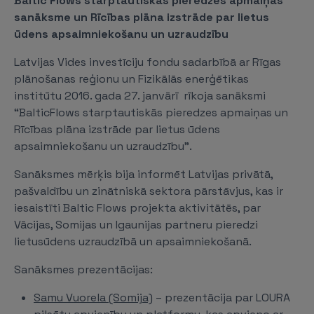
Baltic Flows starptautiskās pieredzes apmaiņas
sanāksme un Rīcības plāna izstrāde par lietus
ūdens apsaimniekošanu un uzraudzību
Latvijas Vides investīciju fondu sadarbībā ar Rīgas
plānošanas reģionu un Fizikālās enerģētikas
institūtu 2016. gada 27. janvārī
rīkoja sanāksmi
“BalticFlows starptautiskās pieredzes apmaiņas un
Rīcības plāna izstrāde par lietus ūdens
apsaimniekošanu un uzraudzību”.
Sanāksmes mērķis bija informēt Latvijas privātā,
pašvaldību un zinātniskā sektora pārstāvjus, kas ir
iesaistīti Baltic Flows projekta aktivitātēs, par
Vācijas, Somijas un Igaunijas partneru pieredzi
lietusūdens uzraudzībā un apsaimniekošanā.
Sanāksmes prezentācijas:
Samu Vuorela (Somija)
– prezentācija par LOURA