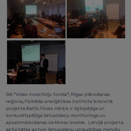
SIA "Vides investīciju fonda”; Rīgas plānošanas
reģiona, Fizikālās enerģētikas institūta īstenotā
projekta Baltic Flows mērķis ir ilgtspējīga un
konkurētspējīga lietusūdeņu monitoringa un
apsaimniekošanas sistēmas izveide. Latvijā projekta
aktivitātes aptver lietusūdeņu uzraudzības metožu