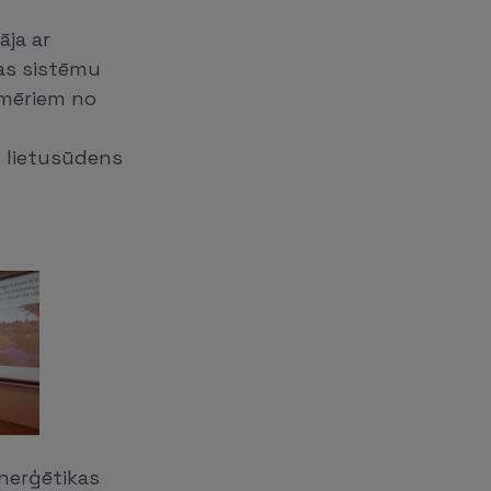
āja ar
as sistēmu
iemēriem no
ām lietusūdens
enerģētikas