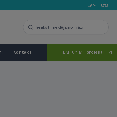
LV
mi
Kontakti
EKII un MF projekti