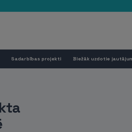
Sadarbības projekti
Biežāk uzdotie jautāju
ekta
ē