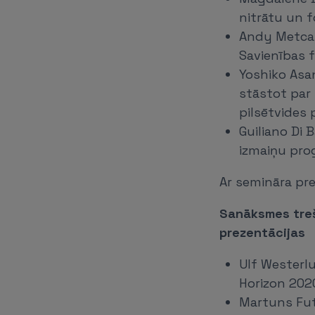
nitrātu un 
Andy Metcal
Savienības 
Yoshiko Asan
stāstot par
pilsētvides 
Guiliano Di 
izmaiņu pro
Ar semināra pre
Sanāksmes treš
prezentācijas
Ulf Westerl
Horizon 202
Martuns Futt