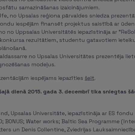
fosfātu samazināšanas izaicinājumiem.
fe, no Upsalas reģiona pārvaldes sniedza prezentāc
fondu iespējām finansēt projektus saistībā ar ūde
o no Uppsalas Universitātēs iepazīstināja ar “ReSol
 konkursa rezultātiem, studentu gatavotiem ietei
plānošanā.
Baldassarre no Upsalas Universitātes prezentēja lie
gnozēšanas modeļus.
zentācijām iespējams iepazīties
šeit
.
ajā dienā 2015. gada 3. decembrī tika sniegtas šā
und, Upsalas Universitāte, iepazīstināja ar ES fon
0; BONUS; Water works; Baltic Sea Programme (Inte
ers un Denis Collentine, Zviedrijas Lauksaimniecīb