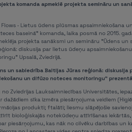
rojekta komanda apmeklē projekta semināru un san
ic Flows - Lietus ūdens plūsmas apsaimniekošana u
sateces baseinā" komanda, laika posmā no 2015. gada 
klēja projekta sanāksmi un semināru ”Ūdens un s
reģionā: diskusija par lietus ūdeņu apsaimniekošan
ingu” Upsalā, Zviedrijā.
s un sabiedrība Baltijas Jūras reģionā: diskusija p
ekošanu un difūzo noteces monitoringu” prezentā
 no Zviedrijas Lauksaimniecības Universitātes, iepaz
r dažādiem sīka izmēra piesārņojuma veidiem (Higi
armācijas produkti; ftalāti; liesmu slāpējošie savieno
tīrīt bioloģiskajās notekūdeņu attīrīšanas iekārtās, 
r piesārņojumu, kas nāk no cilvēku darbības un kas
ieroza no Lancastera vides centra sniedza prezent