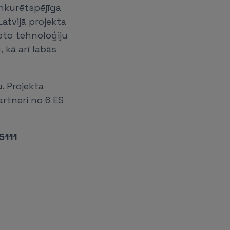
onkurētspējīga
atvijā projekta
oto tehnoloģiju
 kā arī labās
. Projekta
artneri no 6 ES
5111