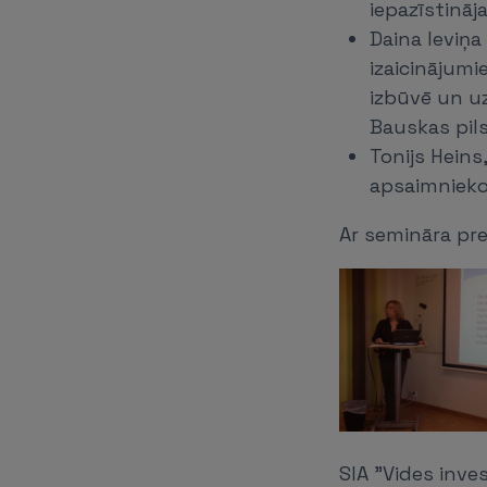
iepazīstināj
Daina Ieviņa
izaicinājum
izbūvē un uz
Bauskas pil
Tonijs Heins
apsaimnieko
Ar semināra pre
SIA "Vides inve