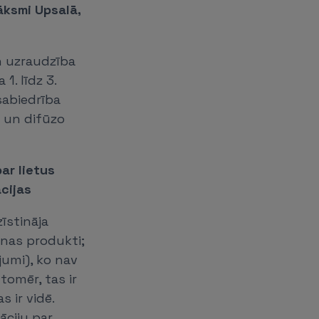
āksmi Upsalā,
n uzraudzība
1. līdz 3.
abiedrība
u un difūzo
ar lietus
cijas
īstināja
ēnas produkti;
jumi), ko nav
tomēr, tas ir
 ir vidē.
āciju par