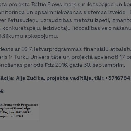
otā projekta Baltic Flows mērķis ir ilgtspējīga un k
nitoringa un apsaimniekošanas sistēmas izveide. L
ver lietusūdeņu uzraudzības metožu izpēti, izmant
 konkurētspēju, iedzīvotāju līdzdalības veicināšanu,
ekšlikumu apkopojumu.
eviests ar ES 7. Ietvarprogrammas finansiālu atbalstu
ris ir Turku Universitāte un projektā apvienoti 17 p
enošanas periods līdz 2016. gada 30. septembrim.
ācija: Aija Zučika, projekta vadītāja, tālr.+3716784
sē: