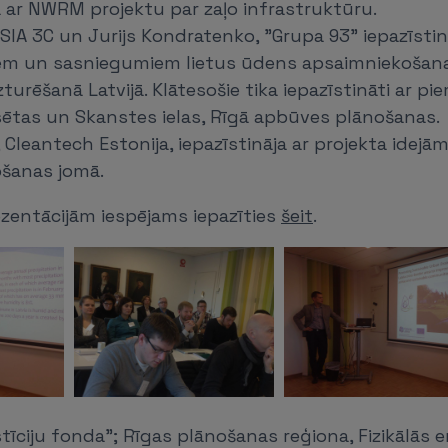
a ar NWRM projektu par zaļo infrastruktūru.
 SIA 3C un Jurijs Kondratenko, ”Grupa 93” iepazīstin
iem un sasniegumiem lietus ūdens apsaimniekošan
turēšanā Latvijā. Klātesošie tika iepazīstināti ar p
sētas un Skanstes ielas, Rīgā apbūves plānošanas.
, Cleantech Estonija, iepazīstināja ar projekta idej
šanas jomā.
zentācijām iespējams iepazīties
šeit
.
stīciju fonda”; Rīgas plānošanas reģiona, Fizikālās 