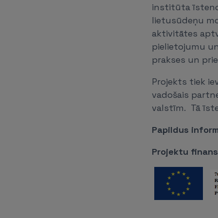
institūta īsten
lietusūdeņu mo
aktivitātes apt
pielietojumu un
prakses un pri
Projekts tiek i
vadošais partne
valstīm. Tā īst
Papildus inform
Projektu finan