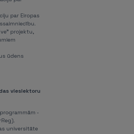
iju par Eiropas
nssaimniecību.
ve” projektu,
kumiem
tus ūdens
das vieslektoru
du programmām -
rReg).
as universitāte