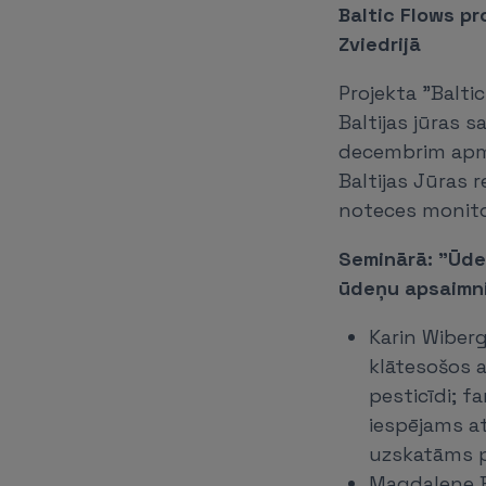
Baltic Flows p
Zviedrijā
Projekta "Balt
Baltijas jūras 
decembrim apme
Baltijas Jūras 
noteces monitor
Seminārā: ”Ūden
ūdeņu apsaimni
Karin Wiberg
klātesošos a
pesticīdi; f
iespējams at
uzskatāms pa
Magdalene B