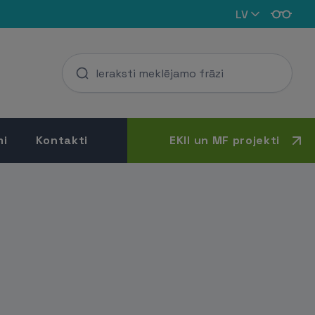
LV
mi
Kontakti
EKII un MF projekti