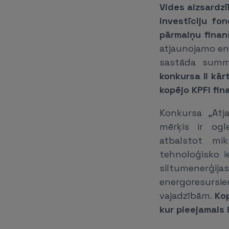
Vides aizsardzī
investīciju fo
pārmaiņu finan
atjaunojamo en
sastāda summ
konkursa II kār
kopējo KPFI fin
Konkursa „Atj
mērķis ir ogl
atbalstot mik
tehnoloģisko i
siltumenerģi
energoresursie
vajadzībām.
Ko
kur pieejamais 