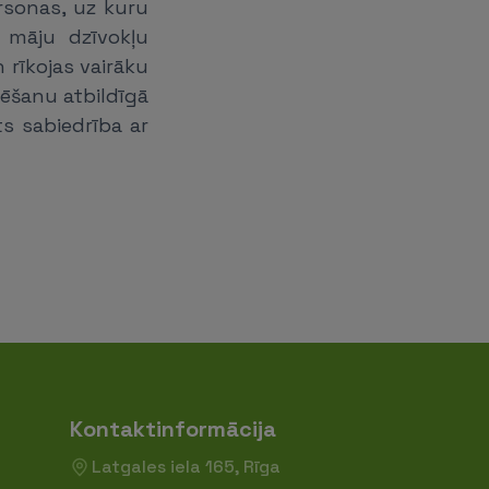
ersonas, uz kuru
o māju dzīvokļu
 rīkojas vairāku
zēšanu atbildīgā
s sabiedrība ar
Kontaktinformācija
Latgales iela 165, Rīga