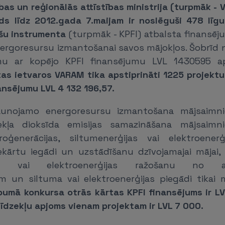
bas un reģionālās attīstības ministrija (turpmāk -
nds līdz 2012.gada 7.maijam ir noslēguši 478 līg
šu instrumenta
(turpmāk - KPFI) atbalsta finansē
ergoresursu izmantošanai savos mājokļos. Šobrīd n
u ar kopējo KPFI finansējumu LVL 1430595 
tas ietvaros VARAM tika apstiprināti 1225 projekt
ansējumu LVL 4 132 196,57.
aunojamo energoresursu izmantošana mājsaimni
ekļa dioksīda emisijas samazināšana mājsaimni
roģenerācijas, siltumenerģijas vai elektroenerģ
ekārtu iegādi un uzstādīšanu dzīvojamajai mājai, 
jas vai elektroenerģijas ražošanu no at
m un siltuma vai elektroenerģijas piegādi tikai 
pumā konkursa otrās kārtas KPFI finansējums ir LV
līdzekļu apjoms vienam projektam ir LVL 7 000.