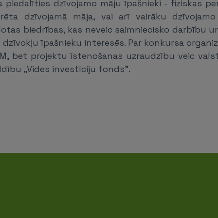
 piedalīties dzīvojamo māju īpašnieki - fiziskas p
trēta dzīvojamā māja, vai arī vairāku dzīvojam
dotas biedrības, kas neveic saimniecisko darbību un
dzīvokļu īpašnieku interesēs. Par konkursa organi
AM, bet projektu īstenošanas uzraudzību veic valst
ldību „Vides investīciju fonds".