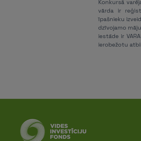
Konkursā varēja
vārda ir reģis
īpašnieku izvei
dzīvojamo māju 
iestāde ir VAR
ierobežotu atbi