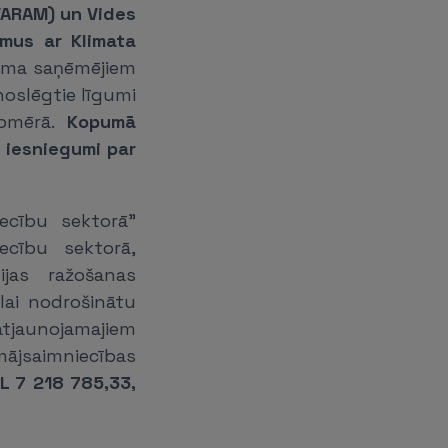
 VARAM) un Vides
umus ar Klimata
juma saņēmējiem
oslēgtie līgumi
apmērā.
Kopumā
u iesniegumi par
ecību sektorā"
ecību sektorā,
ijas ražošanas
lai nodrošinātu
jaunojamajiem
mājsaimniecības
L 7 218 785,33,