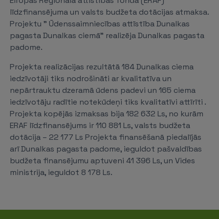
Eiropas Reģionālā attīstības fonda (ERAF)
līdzfinansējuma un valsts budžeta dotācijas atmaksa.
Projektu " Ūdenssaimniecības attīstība Dunalkas
pagasta Dunalkas ciemā" realizēja Dunalkas pagasta
padome.
Projekta realizācijas rezultātā 184 Dunalkas ciema
iedzīvotāji tiks nodrošināti ar kvalitatīva un
nepārtrauktu dzeramā ūdens padevi un 165 ciema
iedzīvotāju radītie notekūdeņi tiks kvalitatīvi attīrīti .
Projekta kopējās izmaksas bija 182 632 Ls, no kurām
ERAF līdzfinansējums ir 110 881 Ls, valsts budžeta
dotācija – 22 177 Ls Projekta finansēšanā piedalījās
arī Dunalkas pagasta padome, ieguldot pašvaldības
budžeta finansējumu aptuveni 41 396 Ls, un Vides
ministrija, ieguldot 8 178 Ls.