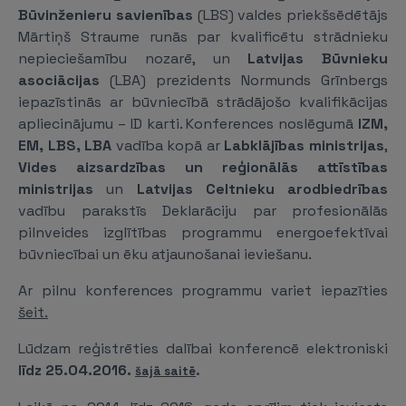
Būvinženieru savienības
(LBS) valdes priekšsēdētājs
Mārtiņš Straume runās par kvalificētu strādnieku
nepieciešamību nozarē, un
Latvijas Būvnieku
asociācijas
(LBA) prezidents Normunds Grīnbergs
iepazīstinās ar būvniecībā strādājošo kvalifikācijas
apliecinājumu – ID karti. Konferences noslēgumā
IZM,
EM, LBS, LBA
vadība kopā ar
Labklājības ministrijas
,
Vides aizsardzības un reģionālās attīstības
ministrijas
un
Latvijas Celtnieku arodbiedrības
vadību parakstīs Deklarāciju par profesionālās
pilnveides izglītības programmu energoefektīvai
būvniecībai un ēku atjaunošanai ieviešanu.
Ar pilnu konferences programmu variet iepazīties
šeit.
Lūdzam reģistrēties dalībai konferencē elektroniski
līdz 25.04.2016.
šajā saitē
.