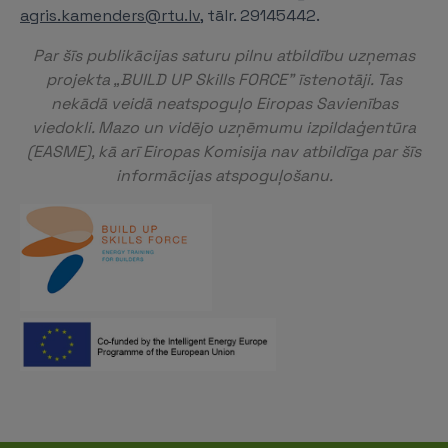
agris.kamenders@rtu.lv
, tālr. 29145442.
Par šīs publikācijas saturu pilnu atbildību uzņemas
projekta „BUILD UP Skills FORCE” īstenotāji. Tas
nekādā veidā neatspoguļo Eiropas Savienības
viedokli. Mazo un vidējo uzņēmumu izpildaģentūra
(EASME), kā arī Eiropas Komisija nav atbildīga par šīs
informācijas atspoguļošanu.