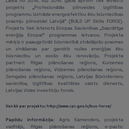
Laikā no 2014. līdz 2016. gada aprīlim tiek ieviests
projekts „Profesionālās pilnveides izglītības
programmu izstrāde energoefektīvu ēku būvniecības
prasmju pilnveidei Latvijā” (BUILD UP Skills FORCE).
Projekts tiek īstenots Eiropas Savienības „Saprātīga
enerģija Eiropai” programmas ietvaros. Projekta
mērķis ir paaugstināt būvniecībā strādājošo prasmes
un zināšanas par gandrīz nulles enerģijas ēku
būvniecību un esošo ēku renovāciju. Projekta
partneri: Rīgas plānošanas reģions, Kurzemes
plānošanas reģions, Vidzemes plānošanas reģions,
Zemgales plānošanas reģions, Latvijas Būvinženieru
savienība, Izglītības kvalitātes valsts dienests,
Latvijas Vides investīciju fonds.
Vairāk par projektu: http://www.rpr.gov.lv/bus-force/
Papildu informācija
: Agris Kamenders, projekta
vadītājs, Rīgas plānošanas reģions, e-pasts: