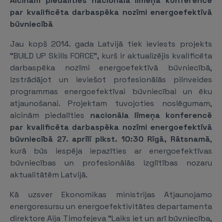
Aicinām piedalīties nacionāla līmeņa konferencē
par kvalificēta darbaspēka nozīmi
energoefektīvā
būvniecībā
Jau kopš 2014. gada Latvijā tiek ieviests projekts
“BUILD UP Skills FORCE”, kurš ir aktualizējis kvalificēta
darbaspēka nozīmi energoefektīvā būvniecībā,
izstrādājot un ieviešot profesionālās pilnveides
programmas energoefektīvai būvniecībai un ēku
atjaunošanai. Projektam tuvojoties noslēgumam,
aicinām piedalīties
nacionāla līmeņa konferencē
par kvalificēta darbaspēka nozīmi energoefektīvā
būvniecībā 27. aprīlī plkst. 10:30 Rīgā, Rātsnamā
,
kurā būs iespēja iepazīties ar energoefektīvas
būvniecības un profesionālās izglītības nozaru
aktualitātēm Latvijā.
Kā uzsver Ekonomikas ministrijas Atjaunojamo
energoresursu un energoefektivitātes departamenta
direktore Aija Timofejeva “Laiks iet un arī būvniecība,