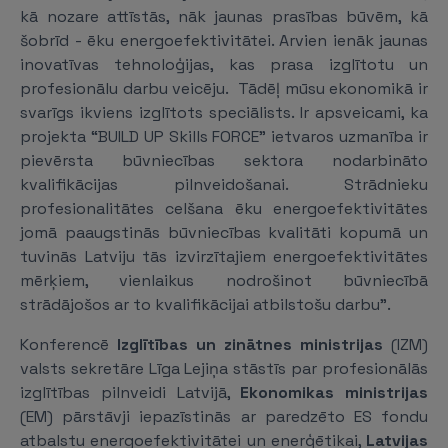
kā nozare attīstās, nāk jaunas prasības būvēm, kā
šobrīd - ēku energoefektivitātei. Arvien ienāk jaunas
inovatīvas tehnoloģijas, kas prasa izglītotu un
profesionālu darbu veicēju. Tādēļ mūsu ekonomikā ir
svarīgs ikviens izglītots speciālists. Ir apsveicami, ka
projekta “BUILD UP Skills FORCE” ietvaros uzmanība ir
pievērsta būvniecības sektora nodarbināto
kvalifikācijas pilnveidošanai. Strādnieku
profesionalitātes celšana ēku energoefektivitātes
jomā paaugstinās būvniecības kvalitāti kopumā un
tuvinās Latviju tās izvirzītajiem energoefektivitātes
mērķiem, vienlaikus nodrošinot būvniecībā
strādājošos ar to kvalifikācijai atbilstošu darbu”.
Konferencē
Izglītības un zinātnes ministrijas
(IZM)
valsts sekretāre Līga Lejiņa stāstīs par profesionālās
izglītības pilnveidi Latvijā,
Ekonomikas ministrijas
(EM) pārstāvji iepazīstinās ar paredzēto ES fondu
atbalstu energoefektivitātei un enerģētikai,
Latvijas