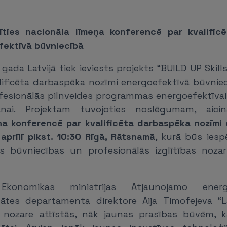
līties nacionāla līmeņa konferencē par kvalific
fektīvā būvniecībā
gada Latvijā tiek ieviests projekts “BUILD UP Skills
alificēta darbaspēka nozīmi energoefektīvā būvniec
ofesionālās pilnveides programmas energoefektīvai
nai. Projektam tuvojoties noslēgumam, aicin
ņa konferencē par kvalificēta darbaspēka nozīmi
aprīlī plkst. 10:30 Rīgā, Rātsnamā
, kurā būs iespē
s būvniecības un profesionālās izglītības noza
konomikas ministrijas Atjaunojamo ener
tātes departamenta direktore Aija Timofejeva “L
ā nozare attīstās, nāk jaunas prasības būvēm, k