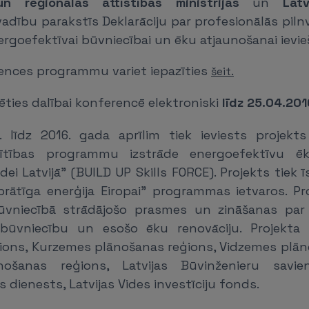
un reģionālās attīstības ministrijas
un
Lat
adību parakstīs Deklarāciju par profesionālās pilnv
goefektīvai būvniecībai un ēku atjaunošanai ievie
rences programmu variet iepazīties
šeit.
ties dalībai konferencē elektroniski
līdz 25.04.201
 līdz 2016. gada aprīlim tiek ieviests projekts
glītības programmu izstrāde energoefektīvu ē
dei Latvijā” (BUILD UP Skills FORCE). Projekts tiek 
prātīga enerģija Eiropai” programmas ietvaros. Pro
ūvniecībā strādājošo prasmes un zināšanas par 
 būvniecību un esošo ēku renovāciju. Projekta p
ions, Kurzemes plānošanas reģions, Vidzemes plān
ošanas reģions, Latvijas Būvinženieru savienī
s dienests, Latvijas Vides investīciju fonds.