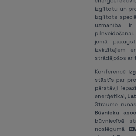
energoefektivi
izglītotu un pr
izglītots speci
uzmanība ir 
pilnveidošanai
jomā paaugst
izvirzītajiem 
strādājošos ar t
Konferencē
Iz
stāstīs par pro
pārstāvji iepa
enerģētikai,
Lat
Straume runās
Būvnieku asoc
būvniecībā st
noslēgumā
IZ