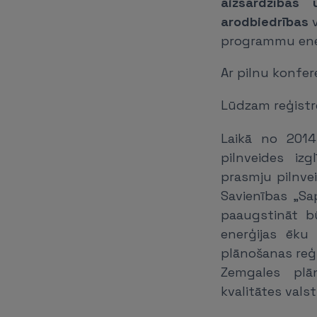
aizsardzības 
arodbiedrības
v
programmu ener
Ar pilnu konfe
Lūdzam reģistrē
Laikā no 2014.
pilnveides iz
prasmju pilnvei
Savienības „Sa
paaugstināt b
enerģijas ēku
plānošanas reģ
Zemgales plān
kvalitātes valst