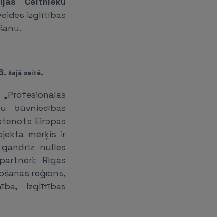
vijas Celtnieku
eides izglītības
šanu.
6.
šajā saitē
.
 „Profesionālās
ku būvniecības
īstenots Eiropas
jekta mērķis ir
gandrīz nulles
artneri: Rīgas
ošanas reģions,
ba, Izglītības