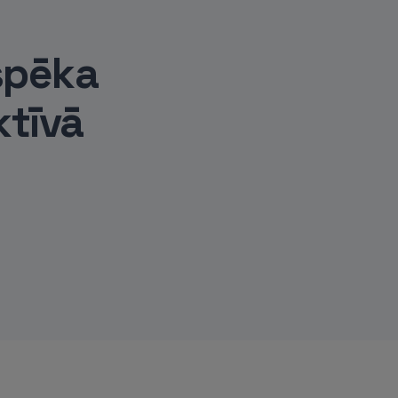
spēka
ktīvā