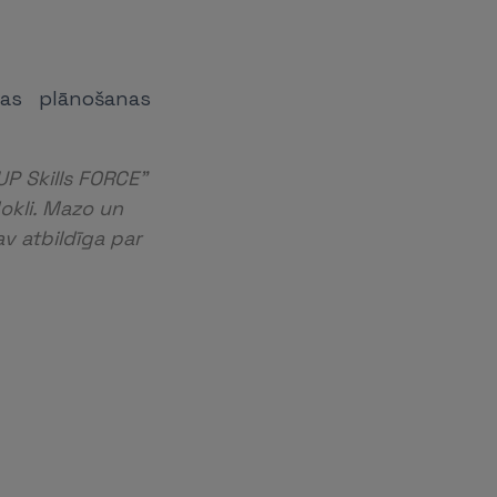
gas plānošanas
UP Skills FORCE”
okli. Mazo un
v atbildīga par