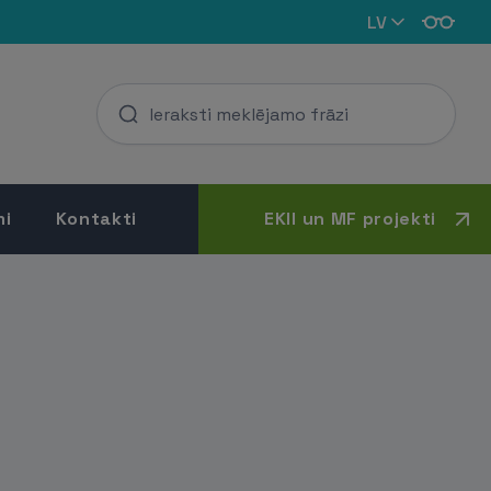
LV
mi
Kontakti
EKII un MF projekti