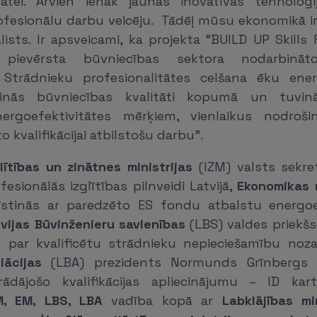
tātei. Arvien ienāk jaunas inovatīvas tehnoloģ
ofesionālu darbu veicēju. Tādēļ mūsu ekonomikā ir
ālists. Ir apsveicami, ka projekta “BUILD UP Skills
pievērsta būvniecības sektora nodarbināto k
. Strādnieku profesionalitātes celšana ēku ener
inās būvniecības kvalitāti kopumā un tuvinā
energoefektivitātes mērķiem, vienlaikus nodroš
o kvalifikācijai atbilstošu darbu”.
glītības un zinātnes ministrijas
(IZM) valsts sekret
fesionālās izglītības pilnveidi Latvijā,
Ekonomikas m
zīstinās ar paredzēto ES fondu atbalstu energoe
vijas Būvinženieru savienības
(LBS) valdes priekšs
 par kvalificētu strādnieku nepieciešamību noz
iācijas
(LBA) prezidents Normunds Grīnbergs i
rādājošo kvalifikācijas apliecinājumu – ID kart
M, EM, LBS, LBA
vadība kopā ar
Labklājības min