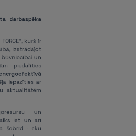
ēta darbaspēka
 FORCE”, kurš ir
ībā, izstrādājot
 būvniecībai un
ām piedalīties
 energoefektīvā
ja iepazīties ar
ru aktualitātēm
goresursu un
aiks iet un arī
ā šobrīd - ēku