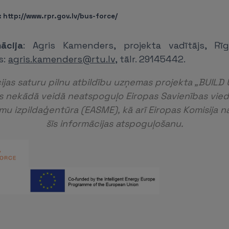
: http://www.rpr.gov.lv/bus-force/
ācija
: Agris Kamenders, projekta vadītājs, Rī
s:
agris.kamenders@rtu.lv
, tālr. 29145442.
cijas saturu pilnu atbildību uzņemas projekta „BUILD 
Tas nekādā veidā neatspoguļo Eiropas Savienības vied
u izpildaģentūra (EASME), kā arī Eiropas Komisija na
šīs informācijas atspoguļošanu.