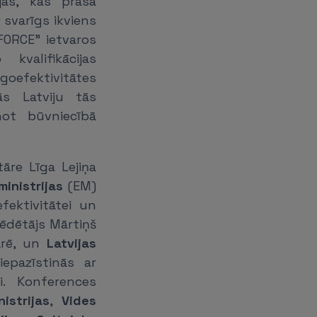
ijas, kas prasa
 svarīgs ikviens
 FORCE” ietvaros
valifikācijas
goefektivitātes
s Latviju tās
inot būvniecībā
āre Līga Lejiņa
inistrijas
(EM)
fektivitātei un
ēdētājs Mārtiņš
arē, un
Latvijas
epazīstinās ar
i. Konferences
istrijas
,
Vides