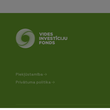
Piekļūstamība
Privātuma politika
Sabiedrība ar ierobežotu atbildību "Vides investīc