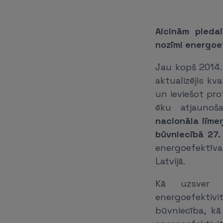
Aicinām pieda
nozīmi
energoe
Jau kopš 2014. 
aktualizējis kv
un ieviešot pr
ēku atjaunoša
nacionāla līme
būvniecībā 27. 
energoefektīva
Latvijā.
Kā uzsver E
energoefektivi
būvniecība, k