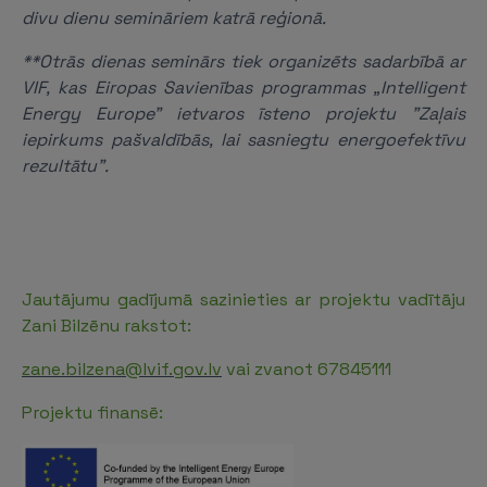
divu dienu semināriem katrā reģionā.
**Otrās dienas seminārs tiek organizēts sadarbībā ar
VIF, kas Eiropas Savienības programmas „Intelligent
Energy Europe” ietvaros īsteno projektu "Zaļais
iepirkums pašvaldībās, lai sasniegtu energoefektīvu
rezultātu".
Jautājumu gadījumā sazinieties ar projektu vadītāju
Zani Bilzēnu rakstot:
zane.bilzena@lvif.gov.lv
vai zvanot 67845111
Projektu finansē: