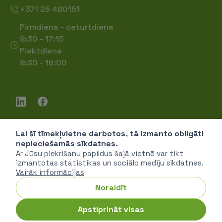
+371 25 480151
Pirmdiena - ceturtdiena
8:30 - 17:15
Piektdiena
8:30 - 16:00
Lai šī tīmekļvietne darbotos, tā izmanto obligāti
Piekļūstamība
nepieciešamās sīkdatnes.
Privātuma politika
Ar Jūsu piekrišanu papildus šajā vietnē var tikt
izmantotas statistikas un sociālo mediju sīkdatnes.
Vairāk informācijas
Noraidīt
SIA "Vides investīciju fonds" © 2026
Apstiprināt visas