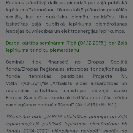
Reģionu pārstāvji dalīsies pieredzē par zaļā publiskā
iepirkuma īstenošanu. Dienas laikā plānotas paralēlās
sesijās, kur ar praktisku piemēru palīdzību tiks
izskatītas zaļā publiskā iepirkuma piemērošanas
iespējas būvniecības un elektroenerģijas iepirkumos.
Darba kārtība semināram Rīgā (04.12.2015.) par Zaļā
iepirkuma principu piemērošanu
Semināri tiek finansēti no Eiropas Sociālā
fonda/Eiropas Reģionālās attīstības fonda/Kohēzijas
fonda tehniskās palīdzības Projekta Nr.
VSID/TP/CFLA/11/19 „Atbalsts Vides aizsardzības un
reģionālās attīstības ministrijas pārziņā esošo
Eiropas Savienības fondu aktivitāšu prioritāšu mērķu
sasniegšanas nodrošināšanai” (Aktivitāte Nr. 8.1.).
*Semināru cikls „VARAM atbilstības principu un Zaļā
iepirkuma/Zaļā publiskā iepirkuma piemērošana ES
fondu 2014-2020 plānošanas periodā” sastāv no