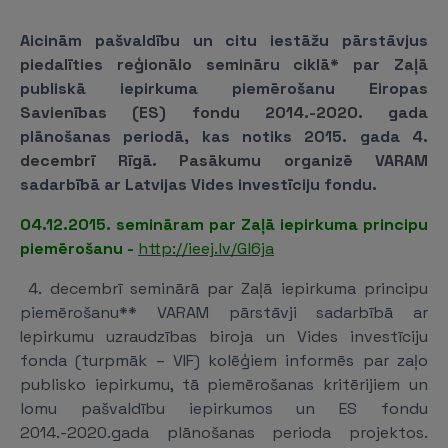
Aicinām pašvaldību un citu iestāžu pārstāvjus
piedalīties reģionālo semināru ciklā* par Zaļā
publiskā iepirkuma piemērošanu Eiropas
Savienības (ES) fondu 2014.-2020. gada
plānošanas periodā, kas notiks 2015. gada 4.
decembrī Rīgā. Pasākumu organizē VARAM
sadarbībā ar Latvijas Vides investīciju fondu.
04.12.2015. semināram par Zaļā iepirkuma principu
piemērošanu -
http://ieej.lv/Gl6ja
4. decembrī seminārā par Zaļā iepirkuma principu
piemērošanu** VARAM pārstāvji sadarbībā ar
Iepirkumu uzraudzības biroja un Vides investīciju
fonda (turpmāk – VIF) kolēģiem informēs par zaļo
publisko iepirkumu, tā piemērošanas kritērijiem un
lomu pašvaldību iepirkumos un ES fondu
2014.-2020.gada plānošanas perioda projektos.