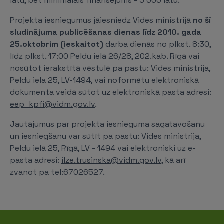
latu, bet minimālais finansējums - 3 000 latu.
Projekta iesniegumus jāiesniedz Vides ministrijā
no šī
sludinājuma publicēšanas dienas līdz 2010. gada
25.oktobrim (ieskaitot)
darba dienās no plkst. 8:30,
līdz plkst. 17:00 Peldu ielā 26/28, 202.kab. Rīgā vai
nosūtot ierakstītā vēstulē pa pastu: Vides ministrija,
Peldu iela 25, LV-1494, vai noformētu elektroniskā
dokumenta veidā sūtot uz elektroniskā pasta adresi:
eep_kpfi@vidm.gov.lv
.
Jautājumus par projekta iesnieguma sagatavošanu
un iesniegšanu var sūtīt pa pastu: Vides ministrija,
Peldu ielā 25, Rīgā, LV - 1494 vai elektroniski uz e-
pasta adresi:
ilze.trusinska@vidm.gov.lv
, kā arī
zvanot pa tel:67026527.