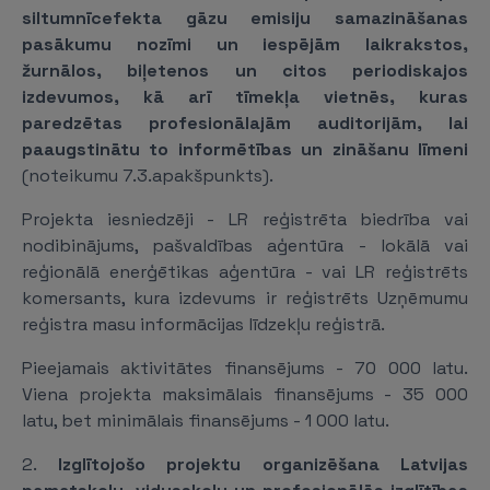
siltumnīcefekta gāzu emisiju samazināšanas
pasākumu nozīmi un iespējām laikrakstos,
žurnālos, biļetenos un citos periodiskajos
izdevumos, kā arī tīmekļa vietnēs, kuras
paredzētas profesionālajām auditorijām, lai
paaugstinātu to informētības un zināšanu līmeni
(noteikumu 7.3.apakšpunkts).
Projekta iesniedzēji - LR reģistrēta biedrība vai
nodibinājums, pašvaldības aģentūra - lokālā vai
reģionālā enerģētikas aģentūra - vai LR reģistrēts
komersants, kura izdevums ir reģistrēts Uzņēmumu
reģistra masu informācijas līdzekļu reģistrā.
Pieejamais aktivitātes finansējums - 70 000 latu.
Viena projekta maksimālais finansējums - 35 000
latu, bet minimālais finansējums - 1 000 latu.
2.
Izglītojošo projektu organizēšana Latvijas