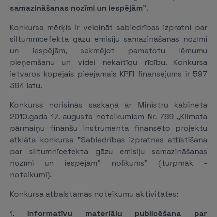
samazināšanas nozīmi un iespējām
".
Konkursa mērķis ir veicināt sabiedrības izpratni par
siltumnīcefekta gāzu emisiju samazināšanas nozīmi
un iespējām, sekmējot pamatotu lēmumu
pieņemšanu un videi nekaitīgu rīcību. Konkursa
ietvaros kopējais pieejamais KPFI finansējums ir 597
384 latu.
Konkurss norisinās saskaņā ar Ministru kabineta
2010.gada 17. augusta noteikumiem Nr. 789 „Klimata
pārmaiņu finanšu instrumenta finansēto projektu
atklāta konkursa "Sabiedrības izpratnes attīstīšana
par siltumnīcefekta gāzu emisiju samazināšanas
nozīmi un iespējām" nolikums" (turpmāk -
noteikumi).
Konkursa atbalstāmās noteikumu aktivitātes:
1.
Informatīvu materiālu publicēšana par