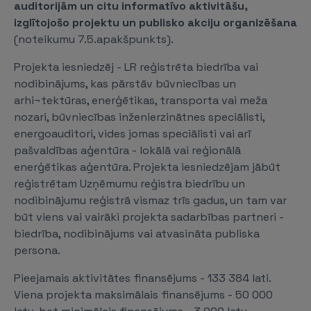
auditorijām un citu informatīvo aktivitāšu,
izglītojošo projektu un publisko akciju organizēšana
(noteikumu 7.5.apakšpunkts).
Projekta iesniedzēj - LR reģistrēta biedrība vai
nodibinājums, kas pārstāv būvniecības un
arhi¬tektūras, enerģētikas, transporta vai meža
nozari, būvniecības inženierzinātnes speciālisti,
energoauditori, vides jomas speciālisti vai arī
pašvaldības aģentūra - lokālā vai reģionālā
enerģētikas aģentūra. Projekta iesniedzējam jābūt
reģistrētam Uzņēmumu reģistra biedrību un
nodibinājumu reģistrā vismaz trīs gadus, un tam var
būt viens vai vairāki projekta sadarbības partneri -
biedrība, nodibinājums vai atvasināta publiska
persona.
Pieejamais aktivitātes finansējums - 133 384 lati.
Viena projekta maksimālais finansējums - 50 000