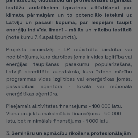
pamatskolu, vidusskolu un profesionālās izglītības
iestāžu audzēkņiem izpratnes attīstīšanai par
klimata pārmaiņām un to potenciālo ietekmi uz
Latviju un pasauli kopumā, par iespējām taupīt
enerģiju indivīda līmenī - mājās un mācību iestādē
(noteikumu 7.4.apakšpunkts).
Projekta iesniedzēji - LR reģistrēta biedrība vai
nodibinājums, kura darbības joma ir vides izglītība vai
enerģijas taupīšanas pasākumu popularizēšana,
Latvijā akreditēta augstskola, kura īsteno mācību
programmas vides izglītības vai enerģētikas jomās,
pašvaldības aģentūra - lokālā vai reģionālā
enerģētikas aģentūra.
Pieejamais aktivitātes finansējums - 100 000 latu.
Viena projekta maksimālais finansējums - 50 000
latu, bet minimālais finansējums - 1 000 latu.
3.
Semināru un apmācību rīkošana profesionālajām