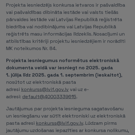
Projekta iesniedzējs konkursa ietvaros ir pašvaldība
vai pašvaldības dibināta iestāde vai valsts tiešās
pārvaldes iestāde vai Latvijas Republikā reģistrēta
biedrība vai nodibinājums vai Latvijas Republikā
reģistrēts masu informācijas līdzeklis. Nosacījumi un
atbilstības kritēriji projektu iesniedzējiem ir norādīti
MK noteikumos Nr. 84.
Projekta iesniegumus noformētus elektroniskā
dokumenta veidā var iesniegt no 2025. gada
1. jūlija līdz 2025. gada 1. septembrim (ieskaitot)
,
nosūtot uz elektroniskā pasta
adresi
konkurss@lvif.gov.lv
vai uz e-
adresi:
default@40003339615
.
Jautājumus par projekta iesnieguma sagatavošanu
un iesniegšanu var sūtīt elektroniski uz elektroniskā
pasta adresi
konkurss@lvif.gov.lv
. Lūdzam pirms
jautājumu uzdošanas iepazīties ar konkursa nolikumu,