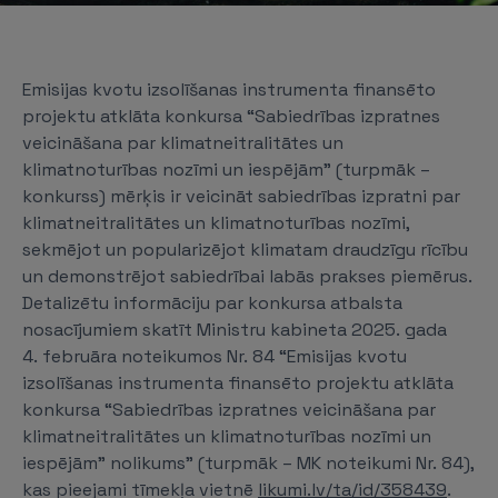
Emisijas kvotu izsolīšanas instrumenta finansēto
projektu atklāta konkursa “Sabiedrības izpratnes
veicināšana par klimatneitralitātes un
klimatnoturības nozīmi un iespējām” (turpmāk –
konkurss) mērķis ir veicināt sabiedrības izpratni par
klimatneitralitātes un klimatnoturības nozīmi,
sekmējot un popularizējot klimatam draudzīgu rīcību
un demonstrējot sabiedrībai labās prakses piemērus.
Detalizētu informāciju par konkursa atbalsta
nosacījumiem skatīt Ministru kabineta 2025. gada
4. februāra noteikumos Nr. 84 “Emisijas kvotu
izsolīšanas instrumenta finansēto projektu atklāta
konkursa “Sabiedrības izpratnes veicināšana par
klimatneitralitātes un klimatnoturības nozīmi un
iespējām” nolikums” (turpmāk – MK noteikumi Nr. 84),
kas pieejami tīmekļa vietnē
likumi.lv/ta/id/358439
.