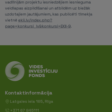
vadlīnijām projektu iesniedzējiem iesnieguma
veidlapas aizpildīšanai un atbildēm uz biežāk
uzdotajiem jautājumiem, kas publicēti tīmekļa
vietnē
ekii.lv/index.php?
page=konkursi_lv&konkursi=EKII-9
.
Kontaktinformācija
Latgales iela 165, Rīga
+371 67 845111