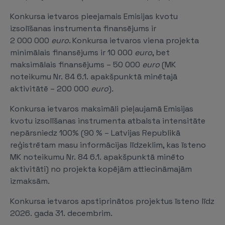
Konkursa ietvaros pieejamais Emisijas kvotu
izsolīšanas instrumenta finansējums ir
2 000 000
euro
. Konkursa ietvaros viena projekta
minimālais finansējums ir 10 000
euro
, bet
maksimālais finansējums – 50 000
euro
(MK
noteikumu Nr. 84 6.1. apakšpunktā minētajā
aktivitātē – 200 000
euro
)
.
Konkursa ietvaros maksimāli pieļaujamā Emisijas
kvotu izsolīšanas instrumenta atbalsta intensitāte
nepārsniedz 100% (90 % – Latvijas Republikā
reģistrētam masu informācijas līdzeklim, kas īsteno
MK noteikumu Nr. 84 6.1. apakšpunktā minēto
aktivitāti) no projekta kopējām attiecināmajām
izmaksām.
Konkursa ietvaros apstiprinātos projektus īsteno līdz
2026. gada 31. decembrim.