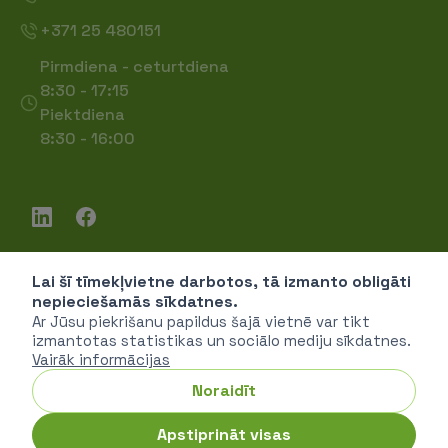
+371 25 480151
Pirmdiena - ceturtdiena
8:30 - 17:15
Piektdiena
8:30 - 16:00
Lai šī tīmekļvietne darbotos, tā izmanto obligāti
Piekļūstamība
nepieciešamās sīkdatnes.
Privātuma politika
Ar Jūsu piekrišanu papildus šajā vietnē var tikt
izmantotas statistikas un sociālo mediju sīkdatnes.
Vairāk informācijas
Noraidīt
SIA "Vides investīciju fonds" © 2026
Apstiprināt visas