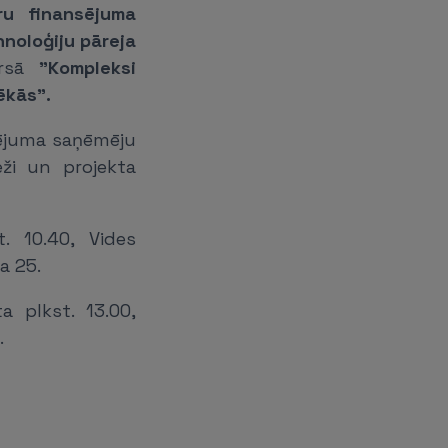
ru finansējuma
noloģiju pāreja
rsā
"Kompleksi
ēkās".
nsējuma saņēmēju
eži un projekta
. 10.40, Vides
a 25.
 plkst. 13.00,
.