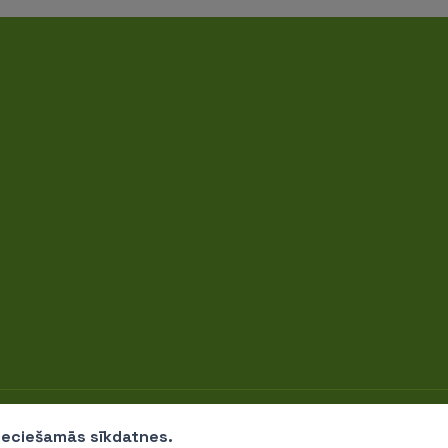
iju fonds" © 2026
pieciešamās sīkdatnes.