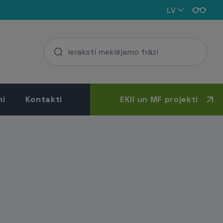
LV
mi
Kontakti
EKII un MF projekti