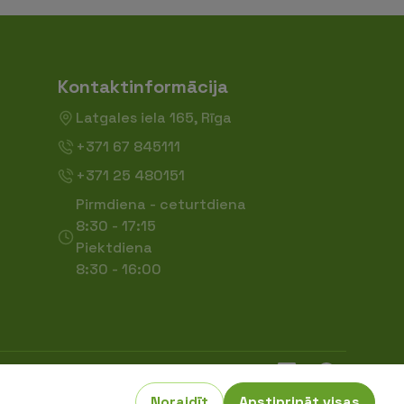
Kontaktinformācija
Latgales iela 165, Rīga
+371 67 845111
+371 25 480151
Pirmdiena - ceturtdiena
8:30 - 17:15
Piektdiena
8:30 - 16:00
Noraidīt
Apstiprināt visas