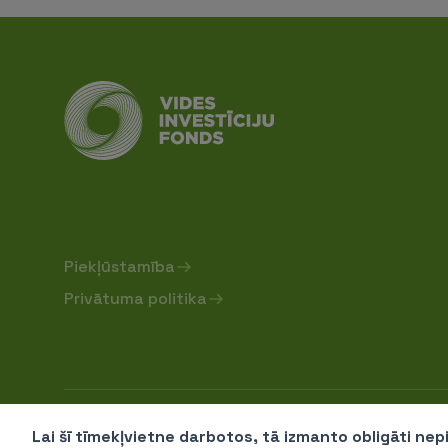
Piekļūstamība
Privātuma politika
Sabiedrība ar ierobežotu atbildību "Vides investīc
Lai šī tīmekļvietne darbotos, tā izmanto obligāti ne