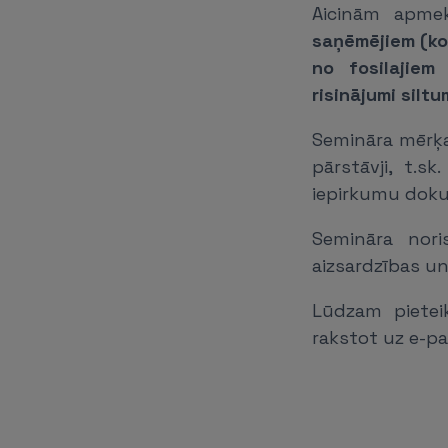
Aicinām apmek
saņēmējiem (k
no fosilajiem
risinājumi sil
Semināra mērķa 
pārstāvji, t.s
iepirkumu dokum
Semināra nori
aizsardzības un 
Lūdzam pietei
rakstot uz e-p