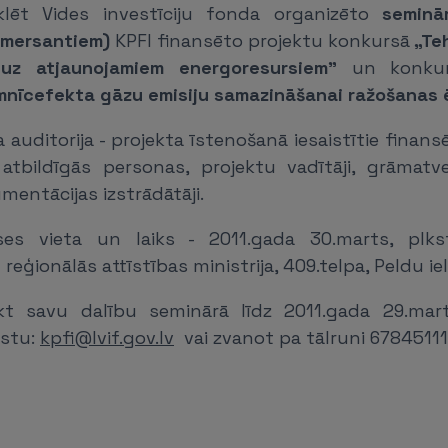
lēt Vides investīciju fonda organizēto
seminā
omersantiem)
KPFI finansēto projektu konkursā
„Teh
 uz atjaunojamiem energoresursiem"
un konku
tumnīcefekta gāzu emisiju samazināšanai ražošanas 
auditorija - projekta īstenošanā iesaistītie fina
k. atbildīgās personas, projektu vadītāji, grāmatv
entācijas izstrādātāji.
ses vieta un laiks - 2011.gada 30.marts, plkst
reģionālās attīstības ministrija, 409.telpa, Peldu iel
kt savu dalību seminārā līdz 2011.gada 29.marta
astu:
kpfi@lvif.gov.lv
vai zvanot pa tālruni 67845111