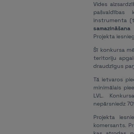
Vides aizsardz
pašvaldības 
instrumenta (t
samazināšana 
Projekta iesni
Šī konkursa mē
teritoriju apg
draudzīgus paņē
Tā ietvaros pi
minimālais pie
LVL. Konkursa
nepārsniedz 70
Projekta iesn
komersants. Pr
kas atrodas pa