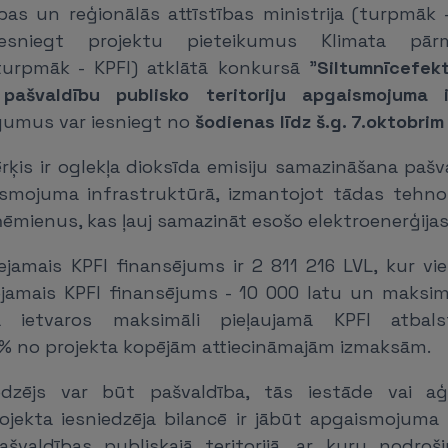
ības un reģionālās attīstības ministrija (turpmāk 
iesniegt projektu pieteikumus Klimata pār
urpmāk - KPFI) atklātā konkursā "
Siltumnīcefek
pašvaldību publisko teritoriju apgaismojuma i
egumus var iesniegt no
šodienas līdz š.g. 7.oktobrim
rķis ir oglekļa dioksīda emisiju samazināšana pašv
aismojuma infrastruktūrā, izmantojot tādas tehnol
mienus, kas ļauj samazināt esošo elektroenerģijas
eejamais KPFI finansējums ir 2 811 216 LVL, kur v
ejamais KPFI finansējums - 10 000 latu un maksim
 ietvaros maksimāli pieļaujamā KPFI atbals
% no projekta kopējām attiecināmajām izmaksām.
iedzējs var būt pašvaldība, tās iestāde vai aģ
ojekta iesniedzēja bilancē ir jābūt apgaismojuma i
švaldības publiskajā teritorijā, ar kuru nodroš