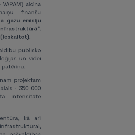
- VARAM) aicina
maiņu finanšu
ta gāzu emisiju
nfrastruktūrā
".
 (ieskaitot)
.
aldību publisko
oģijas un videi
 patēriņu.
ienam projektam
ālais - 350 000
ta intensitāte
entūra, kā arī
nfrastruktūrai,
ina pašvaldības