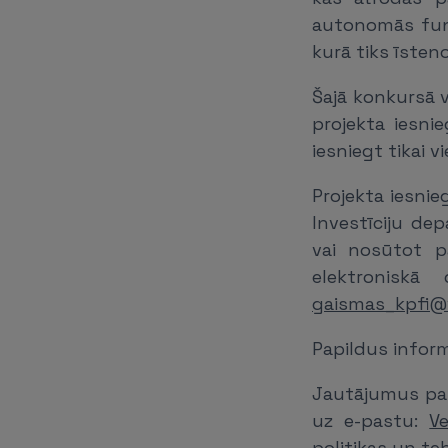
autonomās funk
kurā tiks īsten
Šajā konkursā v
projekta iesn
iesniegt tikai 
Projekta iesnie
Investīciju dep
vai nosūtot p
elektroniskā
gaismas_kpfi@
Papildus infor
Jautājumus par
uz e-pastu:
V
politikas un te