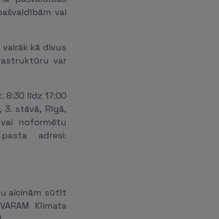
pašvaldībām vai
 vairāk kā divus
astruktūru var
 8:30 līdz 17:00
 3. stāvā, Rīgā,
 vai noformētu
pasta adresi:
u aicinām sūtīt
VARAM Klimata
4.