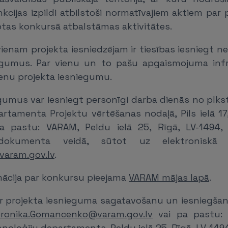
cijas izpildi atbilstoši normatīvajiem aktiem par 
otas konkursā atbalstāmas aktivitātes.
ienam projekta iesniedzējam ir tiesības iesniegt ne
iegumus. Par vienu un to pašu apgaismojuma infr
vienu projekta iesniegumu.
gumus var iesniegt personīgi darba dienās no plkst.
artamenta Projektu vērtēšanas nodaļā, Pils ielā 17,
a pastu: VARAM, Peldu ielā 25, Rīgā, LV-1494,
 dokumenta veidā, sūtot uz elektroniskā 
varam.gov.lv
.
mācija par konkursu pieejama
VARAM mājas lapā
.
 projekta iesnieguma sagatavošanu un iesniegšan
eronika.Gomancenko@varam.gov.lv
vai pa pastu: 
hnoloģiju departaments, Peldu ielā 25, Rīgā, LV-149