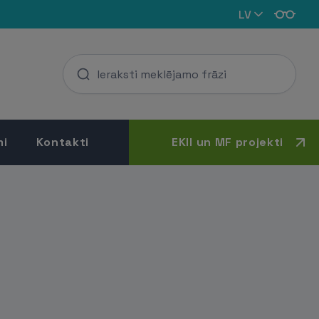
LV
mi
Kontakti
EKII un MF projekti