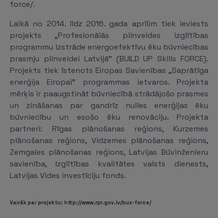
force/.
Laikā no 2014. līdz 2016. gada aprīlim tiek ieviests
projekts „Profesionālās pilnveides izglītības
programmu izstrāde energoefektīvu ēku būvniecības
prasmju pilnveidei Latvijā” (BUILD UP Skills FORCE).
Projekts tiek īstenots Eiropas Savienības „Saprātīga
enerģija Eiropai” programmas ietvaros. Projekta
mērķis ir paaugstināt būvniecībā strādājošo prasmes
un zināšanas par gandrīz nulles enerģijas ēku
būvniecību un esošo ēku renovāciju. Projekta
partneri: Rīgas plānošanas reģions, Kurzemes
plānošanas reģions, Vidzemes plānošanas reģions,
Zemgales plānošanas reģions, Latvijas Būvinženieru
savienība, Izglītības kvalitātes valsts dienests,
Latvijas Vides investīciju fonds.
Vairāk par projektu: http://www.rpr.gov.lv/bus-force/