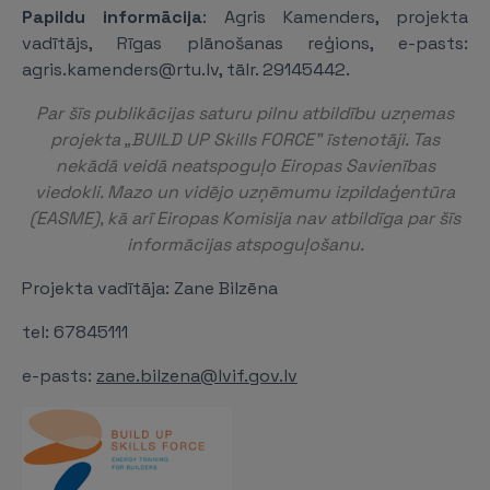
Papildu informācija
: Agris Kamenders, projekta
vadītājs, Rīgas plānošanas reģions, e-pasts:
agris.kamenders@rtu.lv, tālr. 29145442.
Par šīs publikācijas saturu pilnu atbildību uzņemas
projekta „BUILD UP Skills FORCE” īstenotāji. Tas
nekādā veidā neatspoguļo Eiropas Savienības
viedokli. Mazo un vidējo uzņēmumu izpildaģentūra
(EASME), kā arī Eiropas Komisija nav atbildīga par šīs
informācijas atspoguļošanu.
Projekta vadītāja: Zane Bilzēna
tel: 67845111
e-pasts:
zane.bilzena@lvif.gov.lv