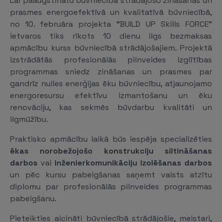
Lai paaugstinātu būvniecībā strādājošo zināšanas un
prasmes energoefektīvā un kvalitatīvā būvniecībā,
no 10. februāra projekta “BUILD UP Skills FORCE”
ietvaros tiks rīkots 10 dienu ilgs bezmaksas
apmācību kurss būvniecībā strādājošajiem. Projektā
izstrādātās profesionālās pilnveides izglītības
programmas sniedz zināšanas un prasmes par
gandrīz nulles enerģijas ēku būvniecību, atjaunojamo
energoresursu efektīvu izmantošanu un ēku
renovāciju, kas sekmēs būvdarbu kvalitāti un
ilgmūžību.
Praktisko apmācību laikā būs iespēja specializēties
ēkas norobežojošo konstrukciju siltināšanas
darbos
vai
inženierkomunikāciju izolēšanas darbos
un pēc kursu pabeigšanas saņemt valsts atzītu
diplomu par profesionālās pilnveides programmas
pabeigšanu.
Pieteikties aicināti būvniecībā strādājošie, meistari,