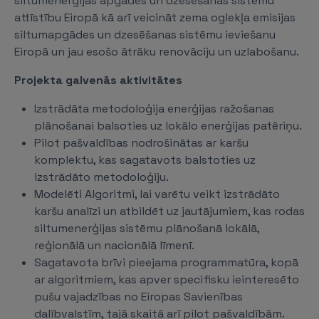
siltumenerģijas apgādes un dzesēšanas sistēmu
attīstību Eiropā kā arī veicināt zema oglekļa emisijas
siltumapgādes un dzesēšanas sistēmu ieviešanu
Eiropā un jau esošo ātrāku renovāciju un uzlabošanu.
Projekta galvenās aktivitātes
Izstrādāta metodoloģija enerģijas ražošanas
plānošanai balsoties uz lokālo enerģijas patēriņu.
Pilot pašvaldības nodrošinātas ar karšu
komplektu, kas sagatavots balstoties uz
izstrādāto metodoloģiju.
Modelēti Algoritmi, lai varētu veikt izstrādāto
karšu analīzi un atbildēt uz jautājumiem, kas rodas
siltumenerģijas sistēmu plānošanā lokālā,
reģionālā un nacionālā līmenī.
Sagatavota brīvi pieejama programmatūra, kopā
ar algoritmiem, kas apver specifisku ieinteresēto
pušu vajadzības no Eiropas Savienības
dalībvalstīm, tajā skaitā arī pilot pašvaldībām.