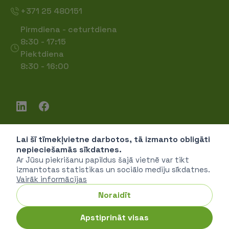
+371 25 480151
Pirmdiena - ceturtdiena
8:30 - 17:15
Piektdiena
8:30 - 16:00
Lai šī tīmekļvietne darbotos, tā izmanto obligāti
Piekļūstamība
nepieciešamās sīkdatnes.
Privātuma politika
Ar Jūsu piekrišanu papildus šajā vietnē var tikt
izmantotas statistikas un sociālo mediju sīkdatnes.
Vairāk informācijas
Noraidīt
SIA "Vides investīciju fonds" © 2026
Apstiprināt visas