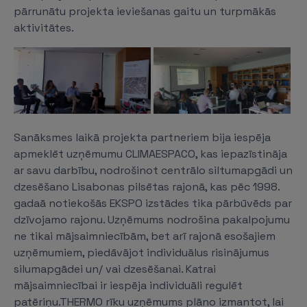
pārrunātu projekta ieviešanas gaitu un turpmākās
aktivitātes.
Sanāksmes laikā projekta partneriem bija iespēja
apmeklēt uzņēmumu CLIMAESPACO, kas iepazīstināja
ar savu darbību, nodrošinot centrālo siltumapgādi un
dzesēšano Lisabonas pilsētas rajonā, kas pēc 1998.
gadaā notiekošās EKSPO izstādes tika pārbūvēds par
dzīvojamo rajonu. Uzņēmums nodrošina pakalpojumu
ne tikai mājsaimniecībām, bet arī rajonā esošajiem
uzņēmumiem, piedāvājot individuālus risinājumus
silumapgādei un/ vai dzesēšanai. Katrai
mājsaimniecībai ir iespēja individuāli regulēt
patēriņu.THERMO rīku uzņēmums plāno izmantot, lai