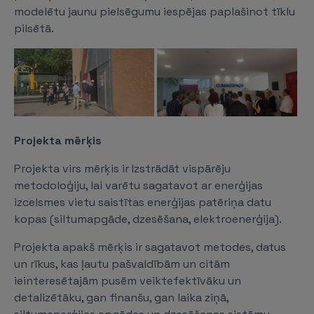
modelētu jaunu pielsēgumu iespējas paplašinot tīklu
pilsētā.
Projekta mērķis
Projekta virs mērķis ir Izstrādāt vispārēju
metodoloģiju, lai varētu sagatavot ar enerģijas
izcelsmes vietu saistītas enerģijas patēriņa datu
kopas (siltumapgāde, dzesēšana, elektroenerģija).
Projekta apakš mērķis ir sagatavot metodes, datus
un rīkus, kas ļautu pašvaldībām un citām
ieinteresētajām pusēm veiktefektīvāku un
detalizētāku, gan finanšu, gan laika ziņā,