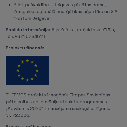
Pilot pašvaldība – Jelgavas pilsētas dome,
Zemgales reģionālā enerģētikas aģentūra un SIA
“Fortum Jelgava”.
Papildu informācija:
Aija Zučika, projekta vadītāja,
tālr.+371 67845111
Projektu finansē:
THERMOS projekts ir saņēmis Eiropas Savienības
pētniecības un inovāciju atbalsta programmas
„Apvārsnis 2020“ finansējumu saskaņā ar līgumu
Nr. 723636.
Projekta mājas lapa: