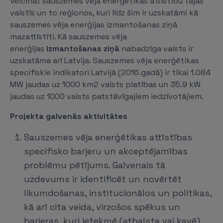
Veicināt sauszemes vēja enerģētikas attīstību tajās
valstīs un to reģionos, kuri līdz šim ir uzskatāmi kā
sauszemes vēja enerģijas izmantošanas ziņā
mazattīstīti. Kā sauszemes vēja
enerģijas
izmantošanas ziņā
nabadzīga valsts ir
uzskatāma arī Latvija. Sauszemes vēja enerģētikas
specifiskie indikatori Latvijā (2016.gadā) ir tikai 1.084
MW jaudas uz 1000 km2 valsts platības un 35.9 kW
jaudas uz 1000 valsts patstāvīgajiem iedzīvotājiem.
Projekta galvenās aktivitātes
Sauszemes vēja enerģētikas attīstības
specifisko barjeru un akceptējamības
problēmu pētījums. Galvenais tā
uzdevums ir identificēt un novērtēt
likumdošanas, institucionālos un politikas,
kā arī cita veida, virzošos spēkus un
barjeras, kuri ietekmē (atbalsta vai kavē)