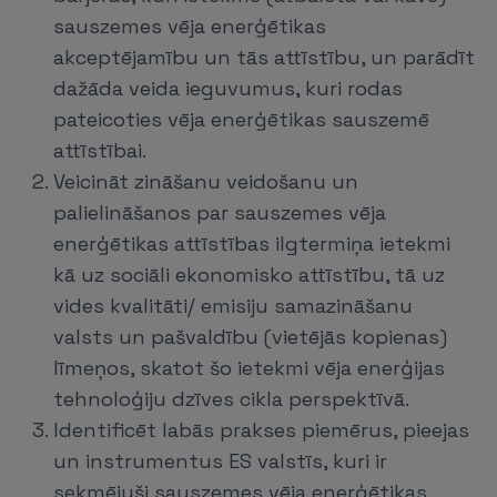
sauszemes vēja enerģētikas
akceptējamību un tās attīstību, un parādīt
dažāda veida ieguvumus, kuri rodas
pateicoties vēja enerģētikas sauszemē
attīstībai.
Veicināt zināšanu veidošanu un
palielināšanos par sauszemes vēja
enerģētikas attīstības ilgtermiņa ietekmi
kā uz sociāli ekonomisko attīstību, tā uz
vides kvalitāti/ emisiju samazināšanu
valsts un pašvaldību (vietējās kopienas)
līmeņos, skatot šo ietekmi vēja enerģijas
tehnoloģiju dzīves cikla perspektīvā.
Identificēt labās prakses piemērus, pieejas
un instrumentus ES valstīs, kuri ir
sekmējuši sauszemes vēja enerģētikas