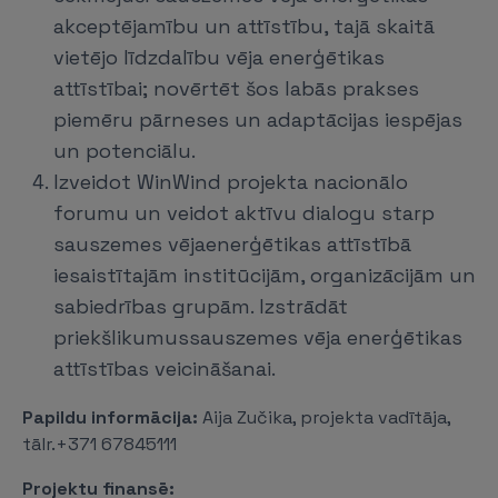
akceptējamību un attīstību, tajā skaitā
vietējo līdzdalību vēja enerģētikas
attīstībai; novērtēt šos labās prakses
piemēru pārneses un adaptācijas iespējas
un potenciālu.
Izveidot WinWind projekta nacionālo
forumu un veidot aktīvu dialogu starp
sauszemes vējaenerģētikas attīstībā
iesaistītajām institūcijām, organizācijām un
sabiedrības grupām. Izstrādāt
priekšlikumussauszemes vēja enerģētikas
attīstības veicināšanai.
Papildu informācija:
Aija Zučika, projekta vadītāja,
tālr.+371 67845111
Projektu finansē: