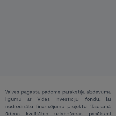
Vaives pagasta padome parakstīja aizdevuma
līgumu ar Vides investīciju fondu, lai
nodrošinātu finansējumu projektu "Dzeramā
ūdens kvalitātes uzlabošanas pasākumi