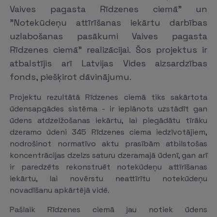
Vaives pagasta Rīdzenes ciemā" un
"Notekūdeņu attīrīšanas iekārtu darbības
uzlabošanas pasākumi Vaives pagasta
Rīdzenes ciemā" realizācijai. Šos projektus ir
atbalstījis arī Latvijas Vides aizsardzības
fonds, piešķirot dāvinājumu.
Projektu rezultātā Rīdzenes ciemā tiks sakārtota
ūdensapgādes sistēma - ir ieplānots uzstādīt gan
ūdens atdzelžošanas iekārtu, lai piegādātu tīrāku
dzeramo ūdeni 345 Rīdzenes ciema iedzīvotājiem,
nodrošinot normatīvo aktu prasībām atbilstošas
koncentrācijas dzelzs saturu dzeramajā ūdenī, gan arī
ir paredzēts rekonstruēt notekūdeņu attīrīšanas
iekārtu, lai novērstu neattīrītu notekūdeņu
novadīšanu apkārtējā vidē.
Pašlaik Rīdzenes ciemā jau notiek ūdens