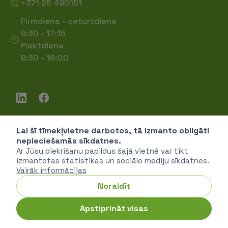
+371 25 480151
Pirmdiena - ceturtdiena
8:30 - 17:15
Piektdiena
8:30 - 16:00
Lai šī tīmekļvietne darbotos, tā izmanto obligāti
Piekļūstamība
nepieciešamās sīkdatnes.
Privātuma politika
Ar Jūsu piekrišanu papildus šajā vietnē var tikt
izmantotas statistikas un sociālo mediju sīkdatnes.
Vairāk informācijas
Noraidīt
SIA "Vides investīciju fonds" © 2026
Apstiprināt visas