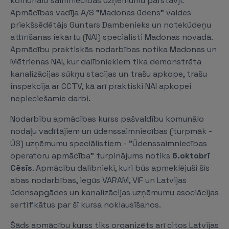
komunālo saimniecības uzņēmumu pārstāvji.
Apmācības vadīja A/S "Madonas ūdens" valdes
priekšsēdētājs Guntars Dambenieks un notekūdeņu
attīrīšanas iekārtu (NAI) speciālisti Madonas novadā.
Apmācību praktiskās nodarbības notika Madonas un
Mētrienas NAI, kur dalībniekiem tika demonstrēta
kanalizācijas sūkņu stacijas un trašu apkope, trašu
inspekcija ar CCTV, kā arī praktiski NAI apkopei
nepieciešamie darbi.
Nodarbību apmācības kurss pašvaldību komunālo
nodaļu vadītājiem un ūdenssaimniecības (turpmāk -
ŪS) uzņēmumu speciālistiem - "Ūdenssaimniecības
operatoru apmācība" turpinājums notiks
6.oktobrī
Cēsīs
. Apmācību dalībnieki, kuri būs apmeklējuši šīs
abas nodarbības, iegūs VARAM, VIF un Latvijas
ūdensapgādes un kanalizācijas uzņēmumu asociācijas
sertifikātus par šī kursa noklausīšanos.
Šāds apmācību kurss tiks organizēts arī citos Latvijas