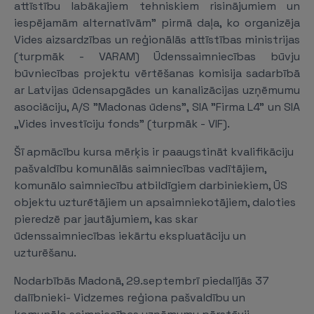
attīstību labākajiem tehniskiem risinājumiem un
iespējamām alternatīvām" pirmā daļa, ko organizēja
Vides aizsardzības un reģionālās attīstības ministrijas
(turpmāk - VARAM) Ūdenssaimniecības būvju
būvniecības projektu vērtēšanas komisija sadarbībā
ar Latvijas ūdensapgādes un kanalizācijas uzņēmumu
asociāciju, A/S "Madonas ūdens", SIA "Firma L4" un SIA
„Vides investīciju fonds" (turpmāk - VIF).
Šī apmācību kursa mērķis ir paaugstināt kvalifikāciju
pašvaldību komunālās saimniecības vadītājiem,
komunālo saimniecību atbildīgiem darbiniekiem, ŪS
objektu uzturētājiem un apsaimniekotājiem, daloties
pieredzē par jautājumiem, kas skar
ūdenssaimniecības iekārtu ekspluatāciju un
uzturēšanu.
Nodarbībās Madonā, 29.septembrī piedalījās 37
dalībnieki- Vidzemes reģiona pašvaldību un