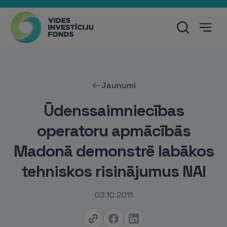
Jaunumi
Ūdenssaimniecības
operatoru apmācībās
Madonā demonstrē labākos
tehniskos risinājumus NAI
03.10.2011