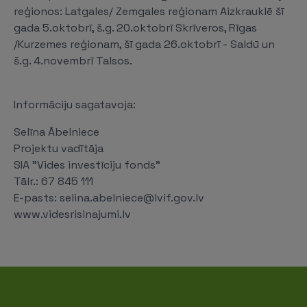
reģionos: Latgales/ Zemgales reģionam Aizkrauklē šī
gada 5.oktobrī, š.g. 20.oktobrī Skrīveros, Rīgas
/Kurzemes reģionam, šī gada 26.oktobrī - Saldū un
š.g. 4.novembrī Talsos.
Informāciju sagatavoja:
Selīna Ābelniece
Projektu vadītāja
SIA "Vides investīciju fonds"
Tālr.: 67 845 111
E-pasts: selina.abelniece@lvif.gov.lv
www.videsrisinajumi.lv