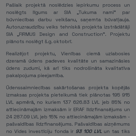
Pašlaik projektā noslēdzies iepirkumu process un
noslēgts līgums ar SIA „Tukuma nami" par
būvniecības darbu veikšanu, saņemta būvatļauja.
Autoruzraudzību veiks tehniskā projekta izstrādātāji
SIA „FIRMUS Design and Construction". Projektu
plānots noslēgt š.g. oktobrī.
Realizējot projektu, Vienības ciemā uzlabosies
dzeramā ūdens padeves kvalitāte un samazināsies
ūdens zudumi, kā arī tiks nodrošināta kvalitatīva
pakalpojuma pieejamība.
Ūdenssaimniecības sakārtošanas projekta kopējās
izmaksas projekta pieteikumā tiek plānotas 195 915
LVL apmērā, no kuriem 137 626.83 LVL jeb 85% no
attiecināmajām izmaksām ir ERAF līdzfinansējums un
24 287.09 LVL jeb 15% no attiecināmajām izmaksām -
pašvaldības līdzfinansējums. Pašvaldības aizņēmums
no Vides investīciju fonda ir
93 100 LVL
un tas tiks