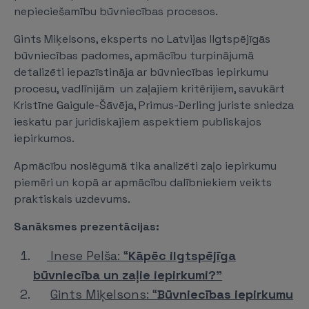
nepieciešamību būvniecības procesos.
Gints Miķelsons, eksperts no Latvijas Ilgtspējīgās
būvniecības padomes, apmācību turpinājumā
detalizēti iepazīstināja ar būvniecības iepirkumu
procesu, vadlīnijām un zaļajiem kritērijiem, savukārt
Kristīne Gaigule-Šāvēja, Primus-Derling juriste sniedza
ieskatu par juridiskajiem aspektiem publiskajos
iepirkumos.
Apmācību noslēgumā tika analizēti zaļo iepirkumu
piemēri un kopā ar apmācību dalībniekiem veikts
praktiskais uzdevums.
Sanāksmes prezentācijas:
Inese Pelša: “
Kāpēc ilgtspējīga
būvniecība un zaļie iepirkumi?”
Gints Miķelsons: “
Būvniecības iepirkumu