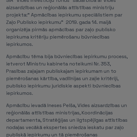
SIA "Vides investīciju fonds” sadarbībā ar Vides
aizsardzības un reģionālās attīstības ministriju
projekta:“ Apmācības iepirkumu speciālistiem par
Zaļo Publisko iepirkumu” 2019. gada 14. maijā
organizēja pirmās apmācības par zaļo publisko
iepirkuma kritēriju piemērošanu būvniecības
iepirkumos.
Apmācību tēma bija būvniecības iepirkumu process,
ietverot Ministru kabineta noteikumi Nr. 353,
Prasības zaļajam publiskajam iepirkumam un to
piemērošanas kārtība, vadlīnijas un zaļie kritēriji,
publisko iepirkumu juridiskie aspekti būvniecības
iepirkumos.
Apmācību ievadā Ineses Pelša, Vides aizsardzības un
reģionālās attīstības ministrijas, Koordinācijas
departamenta, Stratēģijas un ilgtspējīgas attīstības
nodaļas vecākā ekspertes sniedza ieskatu par zaļo
publiskā iepirkumu un tā piemērošanas