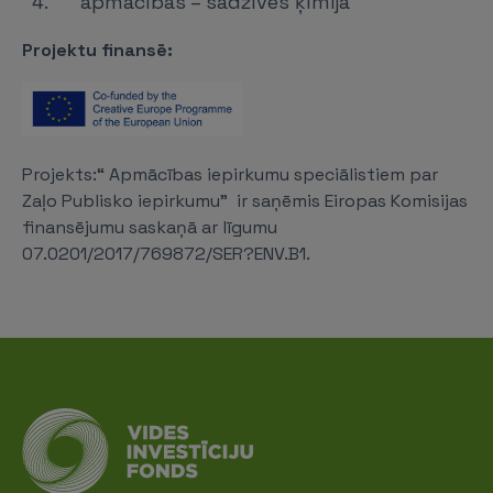
apmācības – sadzīves ķīmija
Projektu finansē:
Projekts:“ Apmācības iepirkumu speciālistiem par
Zaļo Publisko iepirkumu” ir saņēmis Eiropas Komisijas
finansējumu saskaņā ar līgumu
07.0201/2017/769872/SER?ENV.B1.