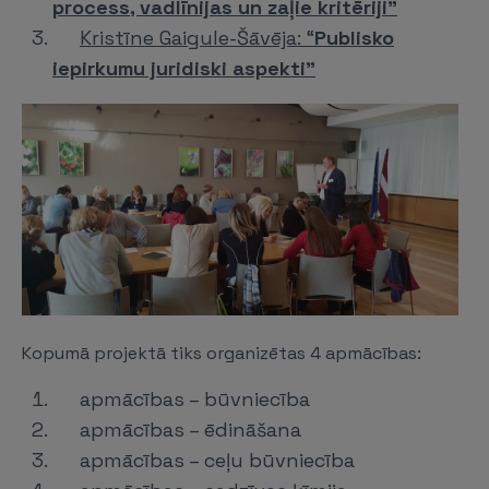
process, vadlīnijas un zaļie kritēriji”
Kristīne Gaigule-Šāvēja: “
Publisko
iepirkumu juridiski aspekti”
Kopumā projektā tiks organizētas 4 apmācības:
apmācības – būvniecība
apmācības – ēdināšana
apmācības – ceļu būvniecība