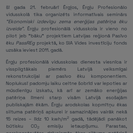
šī gada 21. februārī Ērgļos, Ērgļu Profesionālo
vidusskolā tika organizēts informatīvais seminārs
“Ekonomiski izdevīgu zema enerģijas patēriņa ēku
izveide”
. Ērgļu profesionālā vidusskola ir vieno no
pilot jeb "bāku" projektiem Latvijas reģionā Pasīvo
ēku
PassREg
projektā, ko SIA Vides investīciju fonds
uzsāka ieviest 2011. gadā.
Ērgļu profesionālā vidusskolas dienesta viesnīca ir
visspilgtākais piemērs Latvijā veiksmīgai
rekonstrukcijai ar pasīvo ēku komponentiem.
Noplukusī padomju laiku celtne šobrīd var lepoties ar
mūsdienīgu izskatu, kā arī ar zemāko enerģijas
patēriņa līmeni starp visām Latvijā esošajām
publiskajām ēkām. Ērgļu arodskolas kopmītņu ēkas
siltuma patēriņš apkurei ir samazinājies vairāk nekā
2
15 reizes – līdz 10 kwh/m
gadā, tādējādi panākot
būtisku CO
emisiju ietaupījumu. Parastas,
2