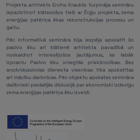
Projekta arhitekts Ervīns Krauklis turpināja semināru
iepazīstinot klātesošos tieši ar Ērgļu projekta, zema
enerģijas patēriņa ēkas rekonstrukcijas procesu un
gaitu.
Pēc informatīvā semināra bija iespēja apskatīt šo
pasīvo ēku arī klātienē arhitekta pavadībā un
noskaidrot interesējošos jautājumus, lai labāk
izprastu Pasīvo ēku sniegtās priekšrocības. Bez
arodvidusskolas dienesta viesnīcas tika apskatītas
arī mācību darbnīcas. Pēc objektu apskates semināra
dalībnieki piedalījās diskusijā par ekonomiski izdevīgu
zema enerģijas patēriņa ēku izveidi.