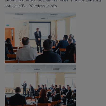
nerekonstruētas dzīvojamās ēkas siltuma patēriņš
Latvijā ir 15 – 20 reizes lielāks.