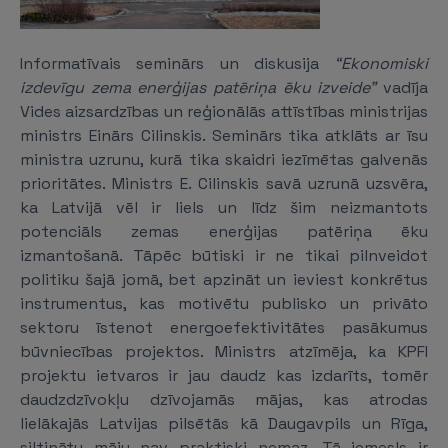
Informatīvais seminārs un diskusija
“Ekonomiski
izdevīgu zema enerģijas patēriņa ēku izveide”
vadīja
Vides aizsardzības un reģionālās attīstības ministrijas
ministrs Einārs Cilinskis. Seminārs tika atklāts ar īsu
ministra uzrunu, kurā tika skaidri iezīmētas galvenās
prioritātes. Ministrs E. Cilinskis savā uzrunā uzsvēra,
ka Latvijā vēl ir liels un līdz šim neizmantots
potenciāls zemas enerģijas patēriņa ēku
izmantošanā. Tāpēc būtiski ir ne tikai pilnveidot
politiku šajā jomā, bet apzināt un ieviest konkrētus
instrumentus, kas motivētu publisko un privāto
sektoru īstenot energoefektivitātes pasākumus
būvniecības projektos. Ministrs atzīmēja, ka KPFI
projektu ietvaros ir jau daudz kas izdarīts, tomēr
daudzdzīvokļu dzīvojamās mājas, kas atrodas
lielākajās Latvijas pilsētās kā Daugavpils un Rīga,
siltinātu māju nav praktiski nemaz. Tā iemesls ir