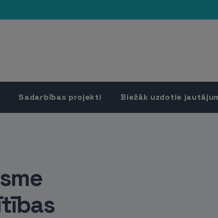
Sadarbības projekti
Biežāk uzdotie jautāju
ksme
ītības