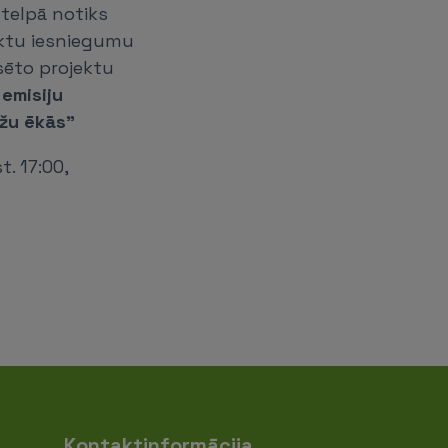
. telpā notiks
ektu iesniegumu
sēto projektu
emisiju
āžu ēkās"
. 17:00,
Kontaktinformācija