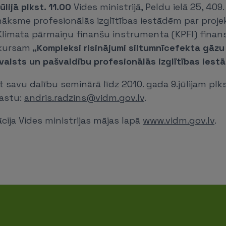
ūlijā plkst. 11.00
Vides ministrijā, Peldu ielā 25, 409
nāksme profesionālās izglītības iestādēm par proj
limata pārmaiņu finanšu instrumenta (KPFI) finan
nkursam
„Kompleksi risinājumi siltumnīcefekta gāzu 
alsts un pašvaldību profesionālās izglītības iest
 savu dalību seminārā līdz 2010. gada 9.jūlijam plkst
pastu:
andris.radzins@vidm.gov.lv
.
cija Vides ministrijas mājas lapā
www.vidm.gov.lv
.