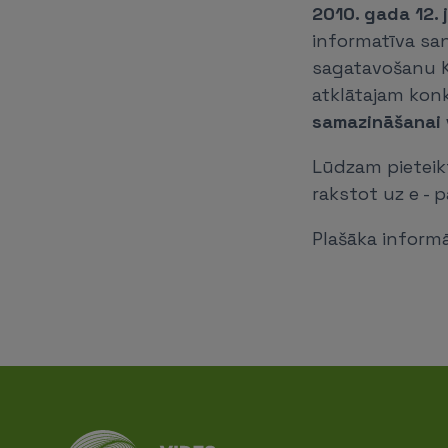
2010. gada 12. j
informatīva sa
sagatavošanu K
atklātajam ko
samazināšanai v
Lūdzam pieteikt
rakstot uz e - 
Plašāka informā