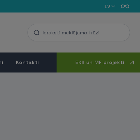
LV
mi
Kontakti
EKII un MF projekti