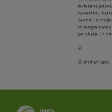
ieviešana pašva
novērtētu kat
termiņus projek
rokasgrāmatas s
pārskata un de
drukāt lapu