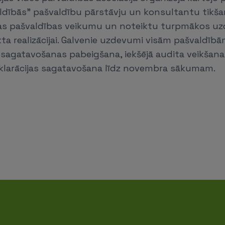
ldībās” pašvaldību pārstāvju un konsultantu tikšan
ras pašvaldības veikumu un noteiktu turpmākos 
ta realizācijai. Galvenie uzdevumi visām pašvaldībām
agatavošanas pabeigšana, iekšējā audita veikšana, 
klarācijas sagatavošana līdz novembra sākumam.