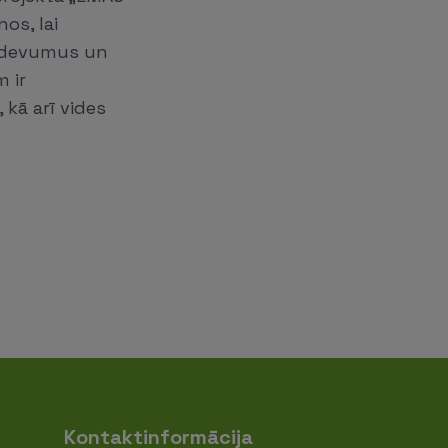
os, lai
uzdevumus un
 ir
kā arī vides
Kontaktinformācija