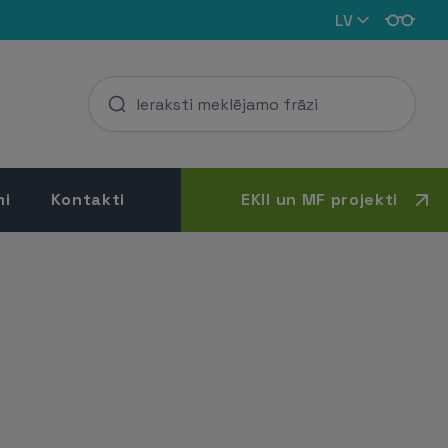
LV
mi
Kontakti
EKII un MF projekti