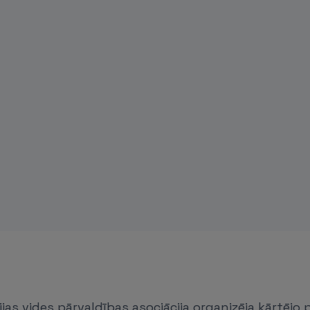
vijas vides pārvaldības asociācija organizēja kārtējo