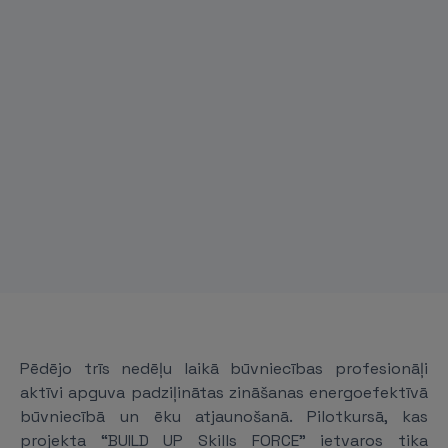
Pēdējo trīs nedēļu laikā būvniecības profesionāļi
aktīvi apguva padziļinātas zināšanas energoefektīvā
būvniecībā un ēku atjaunošanā. Pilotkursā, kas
projekta “BUILD UP Skills FORCE” ietvaros tika