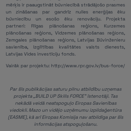
mērķis ir paaugstināt būvniecībā strādājošo prasmes
un zināšanas par gandrīz nulles enerģijas ēku
būvniecību un esošo ēku renovāciju. Projekta
partneri: Rīgas plānošanas reģions, Kurzemes
plānošanas reģions, Vidzemes plānošanas reģions,
Zemgales plānošanas reģions, Latvijas Būvinženieru
savienība, Izglītības kvalitātes valsts dienests,
Latvijas Vides investīciju fonds.
Vairāk par projektu: http://www.rpr.gov.lv/bus-force/
Par šīs publikācijas saturu pilnu atbildību uzņemas
projekta „BUILD UP Skills FORCE” īstenotāji. Tas
nekādā veidā neatspoguļo Eiropas Savienības
viedokli. Mazo un vidējo uzņēmumu izpildaģentūra
(EASME), kā arī Eiropas Komisija nav atbildīga par šīs
informācijas atspoguļošanu.