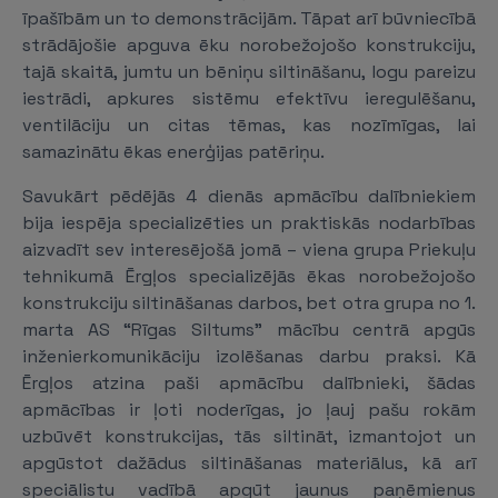
īpašībām un to demonstrācijām. Tāpat arī būvniecībā
strādājošie apguva ēku norobežojošo konstrukciju,
tajā skaitā, jumtu un bēniņu siltināšanu, logu pareizu
iestrādi, apkures sistēmu efektīvu ieregulēšanu,
ventilāciju un citas tēmas, kas nozīmīgas, lai
samazinātu ēkas enerģijas patēriņu.
Savukārt pēdējās 4 dienās apmācību dalībniekiem
bija iespēja specializēties un praktiskās nodarbības
aizvadīt sev interesējošā jomā – viena grupa Priekuļu
tehnikumā Ērgļos specializējās ēkas norobežojošo
konstrukciju siltināšanas darbos, bet otra grupa no 1.
marta AS “Rīgas Siltums” mācību centrā apgūs
inženierkomunikāciju izolēšanas darbu praksi. Kā
Ērgļos atzina paši apmācību dalībnieki, šādas
apmācības ir ļoti noderīgas, jo ļauj pašu rokām
uzbūvēt konstrukcijas, tās siltināt, izmantojot un
apgūstot dažādus siltināšanas materiālus, kā arī
speciālistu vadībā apgūt jaunus paņēmienus