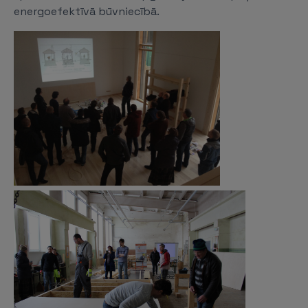
energoefektīvā būvniecībā.