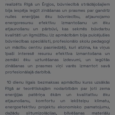
realizēts Rīgā un Ērgļos, būvniecībā strādājošajiem
bija iespēja iegūt zināšanas un prasmes par gandrīz
nulles enerģijas ēku būvniecību, atjaunojamo
energoresursu efektīvu izmantošanu un ēku
atjaunošanu un pārbūvi, kas sekmēs būvdarbu
kvalitāti un ilgmūžību. Uz apmācībām bija pulcējušies
būvniecības speciālisti, profesionālo skolu pedagogi
un mācību centru pasniedzēji, kuri atzina, ka viņus
īpaši interesē resursu efektīva izmantošana un
zemāki ēku uzturēšanas izdevumi, un iegūtās
zināšanas un prasmes viņi varēs izmantot savā
profesionālajā darbībā.
10 dienu ilgais bezmaksas apmācību kurss uzsākās
Rīgā ar teorētiskajām nodarbībām par ļoti zema
enerģijas patēriņa ēkām un kvalitatīvu ēku
atjaunošanu, komfortu un iekštelpu klimatu,
energoefektīvu projektu ekonomisko pamatojumu,
dažādu siltumizolācijas, blīvēšanas materiālu