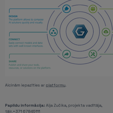
Aicinām iepazīties ar
platformu
.
Papildu informācija:
Aija Zučika, projekta vadītāja,
tālr.+371 67845111