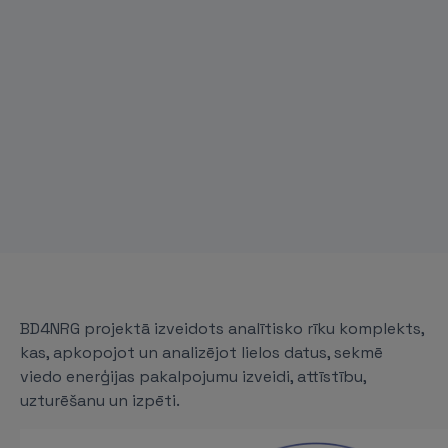
BD4NRG projektā izveidots analītisko rīku komplekts,
kas, apkopojot un analizējot lielos datus, sekmē
viedo enerģijas pakalpojumu izveidi, attīstību,
uzturēšanu un izpēti.