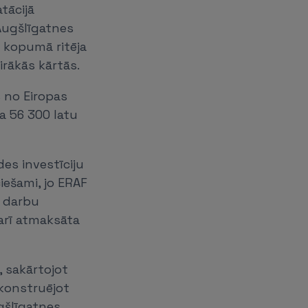
tācijā
Augšlīgatnes
 kopumā ritēja
irākās kārtās.
 no Eiropas
a 56 300 latu
es investīciju
iešami, jo ERAF
u darbu
 arī atmaksāta
, sakārtojot
konstruējot
ugšlīgatnes