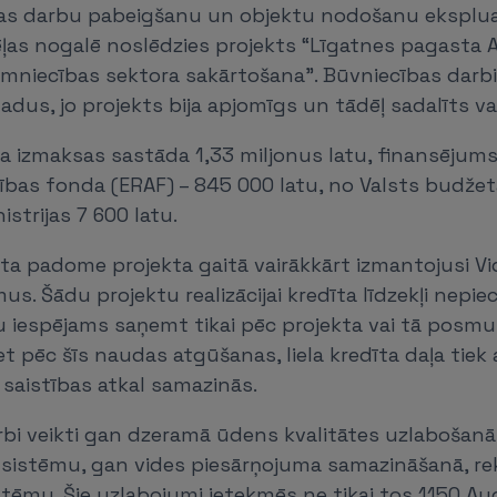
tas darbu pabeigšanu un objektu nodošanu eksplua
ļas nogalē noslēdzies projekts “Līgatnes pagasta 
mniecības sektora sakārtošana”. Būvniecības darbi
adus, jo projekts bija apjomīgs un tādēļ sadalīts va
a izmaksas sastāda 1,33 miljonus latu, finansējums
tības fonda (ERAF) – 845 000 latu, no Valsts budžet
strijas 7 600 latu.
a padome projekta gaitā vairākkārt izmantojusi Vid
s. Šādu projektu realizācijai kredīta līdzekļi nepiec
u iespējams saņemt tikai pēc projekta vai tā posm
t pēc šīs naudas atgūšanas, liela kredīta daļa tiek
saistības atkal samazinās.
darbi veikti gan dzeramā ūdens kvalitātes uzlabošanā
istēmu, gan vides piesārņojuma samazināšanā, re
istēmu. Šie uzlabojumi ietekmēs ne tikai tos 1150 A