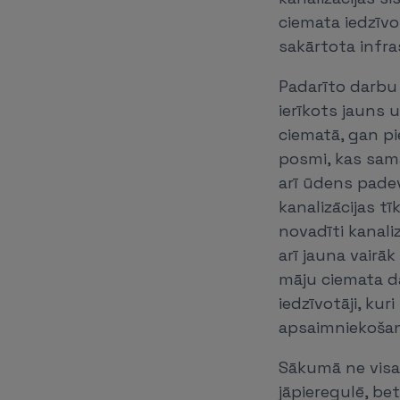
ciemata iedzīvo
sakārtota infra
Padarīto darbu
ierīkots jauns
ciematā, gan p
posmi, kas sama
arī ūdens padev
kanalizācijas t
novadīti kanali
arī jauna vairā
māju ciemata da
iedzīvotāji, ku
apsaimniekošan
Sākumā ne visas
jāpieregulē, be