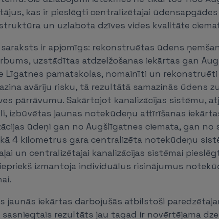
tājus, kas ir pieslēgti centralizētajai ūdensapgādes 
struktūra un uzlabota dzīves vides kvalitāte ciem
 saraksts ir apjomīgs: rekonstruētas ūdens ņemšan
 urbums, uzstādītas atdzelžošanas iekārtas gan Aug
ie Līgatnes pamatskolas, nomainīti un rekonstruē
zina avāriju risku, tā rezultātā samazinās ūdens 
es pārrāvumu. Sakārtojot kanalizācijas sistēmu, at
īkli, izbūvētas jaunas notekūdeņu attīrīšanas iekārta
zācijas ūdeņi gan no Augšlīgatnes ciemata, gan no 
k kā 4 kilometrus gara centralizēta notekūdeņu sis
ļai un centralizētajai kanalizācijas sistēmai pieslēg
ri iepriekš izmantoja individuālus risinājumus notek
ai.
 jaunās iekārtas darbojušās atbilstoši paredzētajam,
t sasniegtais rezultāts jau tagad ir novērtējama d