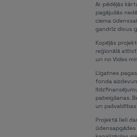
Ar pēdējās kār
pagājušās nedē
ciema ūdenssai
gandrīz divus g
Kopējās projekt
reģionālā attīs
un no Vides mini
Līgatnes pagast
fonda aizdevumu
līdzfinansējum
pabeigšanas. Be
un pašvaldības 
Projektā lieli 
ūdensapgādes s
kanalizācijas s