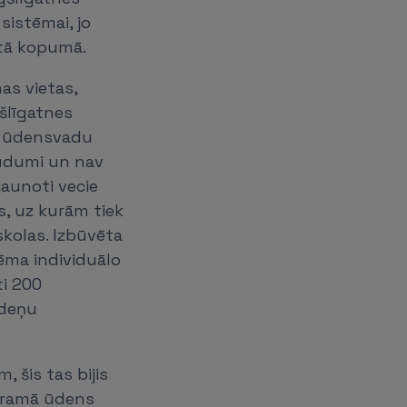
sistēmai, jo
atā kopumā.
as vietas,
šlīgatnes
ti ūdensvadu
zudumi un nav
jaunoti vecie
s, uz kurām tiek
skolas. Izbūvēta
tēma individuālo
ti 200
ūdeņu
 šis tas bijis
zeramā ūdens