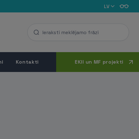
LV
mi
Kontakti
EKII un MF projekti