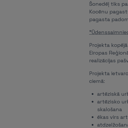
Šonedēļ tiks pa
Kocēnu pagastu,
pagasta padomē
"Ūdenssaimniecī
Projekta kopējā
Eiropas Reģionā
realizācijas pa
Projekta ietvar
ciemā:
artēziskā u
artēzisko u
skalošana
ēkas virs ar
atdzelžošan