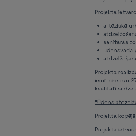
Projekta ietvar
artēziskā u
atdzelžošan
sanitārās z
ūdensvada p
atdzelžošan
Projekta realizā
iemītnieki un 2
kvalitatīva dze
"Ūdens atdzelž
Projekta kopējā
Projekta ietvar