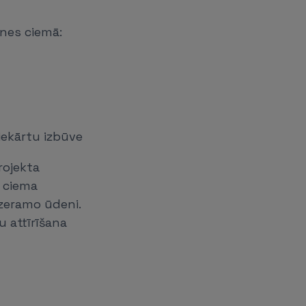
nes ciemā:
iekārtu izbūve
rojekta
s ciema
dzeramo ūdeni.
u attīrīšana