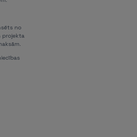
ansēts no
s projekta
zmaksām.
niecības