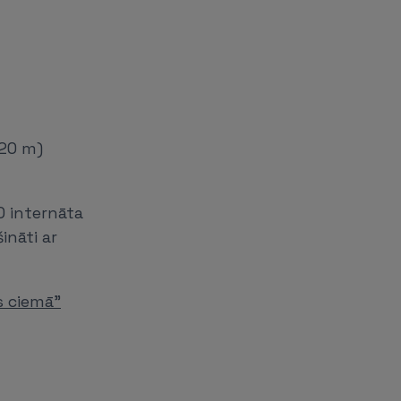
120 m)
0 internāta
ināti ar
s ciemā"