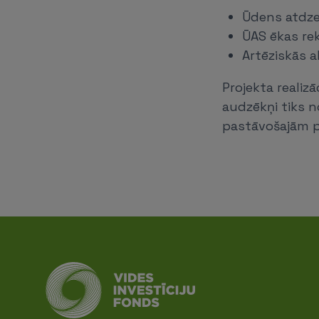
Ūdens atdze
ŪAS ēkas re
Artēziskās 
Projekta realiz
audzēkņi tiks n
pastāvošajām 