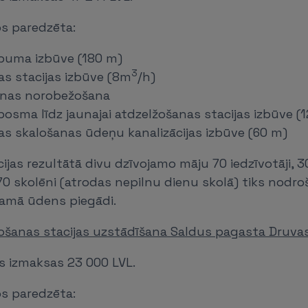
os paredzēta:
rbuma izbūve (180 m)
3
as stacijas izbūve (8m
/h)
onas norobežošana
osma līdz jaunajai atdzelžošanas stacijas izbūve (
as skalošanas ūdeņu kanalizācijas izbūve (60 m)
cijas rezultātā divu dzīvojamo māju 70 iedzīvotāji, 3
70 skolēni (atrodas nepilnu dienu skolā) tiks nodroš
ramā ūdens piegādi.
ošanas stacijas uzstādīšana Saldus pagasta Druva
s izmaksas 23 000 LVL.
os paredzēta: