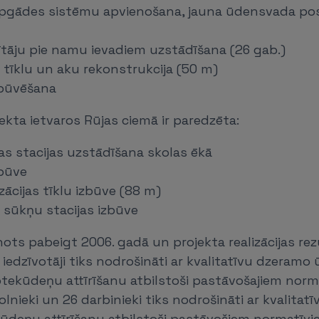
pgādes sistēmu apvienošana, jauna ūdensvada po
ītāju pie namu ievadiem uzstādīšana (26 gab.)
s tīklu un aku rekonstrukcija (50 m)
zbūvēšana
ekta ietvaros Rūjas ciemā ir paredzēta:
as stacijas uzstādīšana skolas ēkā
zbūve
zācijas tīklu izbūve (88 m)
s sūkņu stacijas izbūve
ts pabeigt 2006. gadā un projekta realizācijas rez
 iedzīvotāji tiks nodrošināti ar kvalitatīvu dzeramo
notekūdeņu attīrīšanu atbilstoši pastāvošajiem norma
olnieki un 26 darbinieki tiks nodrošināti ar kvalita
ūdeņu attīrīšanu atbilstoši pastāvošiem normatīvi