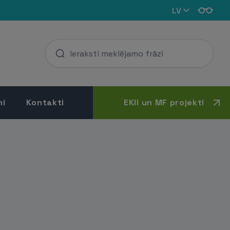
LV
mi
Kontakti
EKII un MF projekti