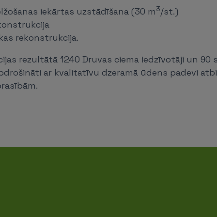
3
lžošanas iekārtas uzstādīšana (30 m
/st.)
konstrukcija
akas rekonstrukcija.
ācijas rezultātā 1240 Druvas ciema iedzīvotāji un 90 
odrošināti ar kvalitatīvu dzeramā ūdens padevi atbi
prasībām.