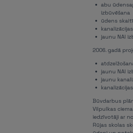
abu ūdensa
izbūvēšana
ūdens skait
kanalizācija
jaunu NAI i
2006. gadā proj
atdzelžošan
jaunu NAI i
jaunu kanali
kanalizācija
Būvdarbus plāno
Vilpulkas ciema
iedzīvotāji ar 
Rūjas skolas sk
ūdeni un notek