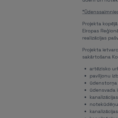
"Ūdenssaimniec
Projekta kopējā
Eiropas Reģionā
realizācijas pa
Projekta ietvar
sakārtošana Ko
artēzisko u
paviljonu i
ūdenstorņa
ūdensvada i
kanalizācija
notekūdēņu 
kanalizācija