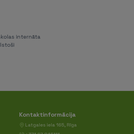
skolas internāta
lstoši
Kontaktinformācija
Latgales iela 165, Rīga