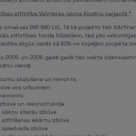
ības attīstība Valmieras rajona Kocēnu pagastā "
s izmaksas 995 990 LVL. Tā kā projekts tiek līdzfin
lās attīstības fonda līdzekļiem, tad pēc veiksmīga
švaldība atgūs vairāk kā 60% no kopējām projekta i
os 2005. un 2006. gadā gadā tiek veikta ūdenssaim
cēnu ciemā:
rbumu skalošana un remonts
zbūve virs urbumiem
 remonts
zbūve un rekonstrukcija
s sūkņu staciju izbūve
attīrīšanas iekārtu izbūve
s spiedvada izbūve