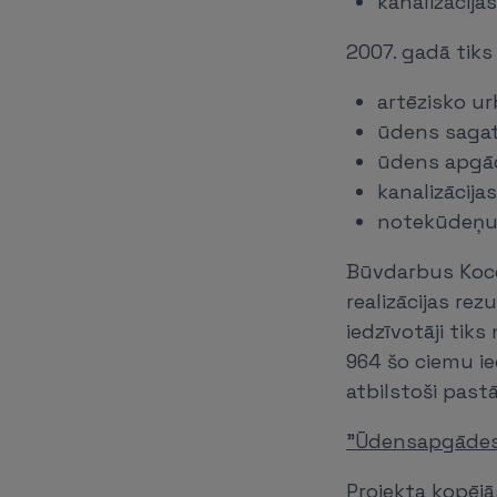
kanalizācija
2007. gadā tik
artēzisko u
ūdens sagat
ūdens apgād
kanalizācijas
notekūdeņu 
Būvdarbus Kocē
realizācijas re
iedzīvotāji tik
964 šo ciemu ie
atbilstoši past
"Ūdensapgādes 
Projekta kopējā