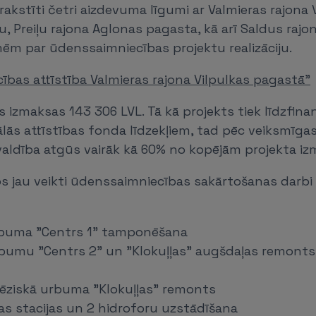
rakstīti četri aizdevuma līgumi ar Valmieras rajona 
 Preiļu rajona Aglonas pagasta, kā arī Saldus rajo
m par ūdenssaimniecības projektu realizāciju.
bas attīstība Valmieras rajona Vilpulkas pagastā"
s izmaksas 143 306 LVL. Tā kā projekts tiek līdzfin
lās attīstības fonda līdzekļiem, tad pēc veiksmīga
švaldība atgūs vairāk kā 60% no kopējām projekta i
os jau veikti ūdenssaimniecības sakārtošanas darbi 
rbuma "Centrs 1" tamponēšana
rbumu "Centrs 2" un "Klokuļļas" augšdaļas remon
tēziskā urbuma "Klokuļļas" remonts
as stacijas un 2 hidroforu uzstādīšana