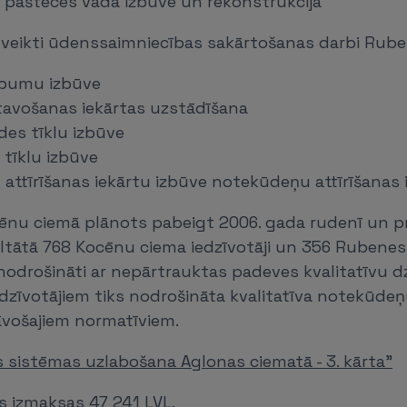
s pašteces vada izbūve un rekonstrukcija
s veikti ūdenssaimniecības sakārtošanas darbi Rube
rbumu izbūve
avošanas iekārtas uzstādīšana
es tīklu izbūve
 tīklu izbūve
attīrīšanas iekārtu izbūve notekūdeņu attīrīšanas 
nu ciemā plānots pabeigt 2006. gada rudenī un p
zultātā 768 Kocēnu ciema iedzīvotāji un 356 Rubene
s nodrošināti ar nepārtrauktas padeves kvalitatīvu 
dzīvotājiem tiks nodrošināta kvalitatīva notekūdeņ
āvošajiem normatīviem.
sistēmas uzlabošana Aglonas ciematā - 3. kārta"
s izmaksas 47 241 LVL.