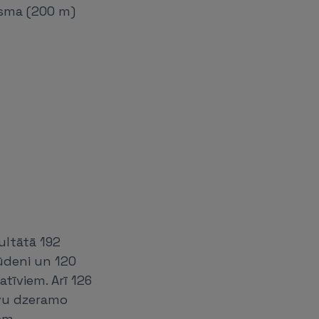
sma (200 m)
ultātā 192
 ūdeni un 120
tīviem. Arī 126
tīvu dzeramo
em.