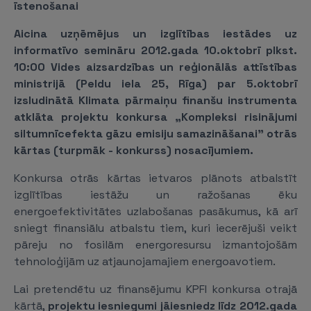
īstenošanai
Aicina uzņēmējus un izglītības iestādes uz
informatīvo semināru 2012.gada 10.oktobrī plkst.
10:00 Vides aizsardzības un reģionālās attīstības
ministrijā (Peldu iela 25, Rīga) par 5.oktobrī
izsludinātā Klimata pārmaiņu finanšu instrumenta
atklāta projektu konkursa „Kompleksi risinājumi
siltumnīcefekta gāzu emisiju samazināšanai” otrās
kārtas (turpmāk - konkurss) nosacījumiem.
Konkursa otrās kārtas ietvaros plānots atbalstīt
izglītības iestāžu un ražošanas ēku
energoefektivitātes uzlabošanas pasākumus, kā arī
sniegt finansiālu atbalstu tiem, kuri iecerējuši veikt
pāreju no fosilām energoresursu izmantojošām
tehnoloģijām uz atjaunojamajiem energoavotiem.
Lai pretendētu uz finansējumu KPFI konkursa otrajā
kārtā,
projektu iesniegumi jāiesniedz līdz 2012.gada