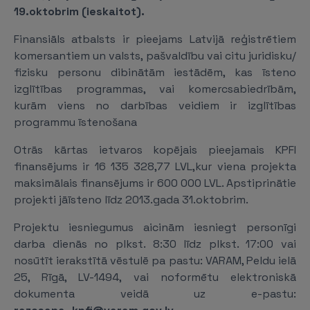
19.oktobrim (ieskaitot).
Finansiāls atbalsts ir pieejams Latvijā reģistrētiem
komersantiem un valsts, pašvaldību vai citu juridisku/
fizisku personu dibinātām iestādēm, kas īsteno
izglītības programmas, vai komercsabiedrībām,
kurām viens no darbības veidiem ir izglītības
programmu īstenošana
Otrās kārtas ietvaros kopējais pieejamais KPFI
finansējums ir 16 135 328,77 LVL,kur viena projekta
maksimālais finansējums ir 600 000 LVL. Apstiprinātie
projekti jāīsteno līdz 2013.gada 31.oktobrim.
Projektu iesniegumus aicinām iesniegt personīgi
darba dienās no plkst. 8:30 līdz plkst. 17:00 vai
nosūtīt ierakstītā vēstulē pa pastu: VARAM, Peldu ielā
25, Rīgā, LV-1494, vai noformētu elektroniskā
dokumenta veidā uz e-pastu: