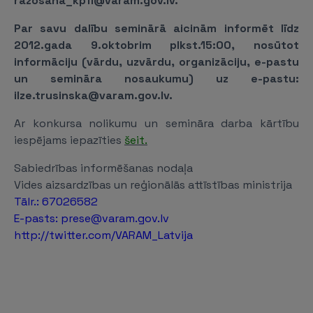
razosana_kpfi@varam.gov.lv.
Par savu dalību seminārā aicinām informēt līdz
2012.gada 9.oktobrim plkst.15:00, nosūtot
informāciju (vārdu, uzvārdu, organizāciju, e-pastu
un semināra nosaukumu) uz e-pastu:
ilze.trusinska@varam.gov.lv.
Ar konkursa nolikumu un semināra darba kārtību
iespējams iepazīties
šeit.
Sabiedrības informēšanas nodaļa
Vides aizsardzības un reģionālās attīstības ministrija
Tālr.: 67026582
E-pasts: prese@varam.gov.lv
http://twitter.com/VARAM_Latvija