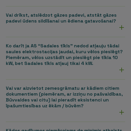
Vai drīkst, atslēdzot gāzes padevi, atstāt gāzes
padevi ūdens sildīšanai un ēdiena gatavošanai?
Ko darīt ja AS “Sadales tīkls” nedod atļauju tādai
saules elektrostacijas jaudai, kuru vēlos pieslēgt?
Piemēram, vēlos uzstādīt un pieslēgt pie tīkla 10
kW, bet Sadales tīkls atļauj tikai 4 kW.
Vai var aizvietot zemesgrāmatu ar kādiem citiem
dokumentiem (piemēram, ar izziņu no pašvaldības,
Būvvaldes vai citu) lai pieradīt eksistenci un
īpašumtiesības uz ēkām / būvēm?
Kādos gadījumos piemērojams de minimis atbalsts