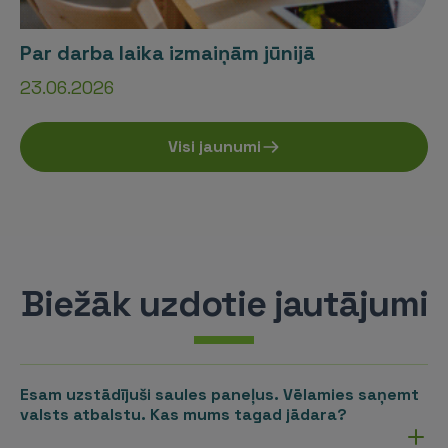
Par darba laika izmaiņām jūnijā
23.06.2026
Visi jaunumi
Biežāk uzdotie jautājumi
Esam uzstādījuši saules paneļus. Vēlamies saņemt
valsts atbalstu. Kas mums tagad jādara?