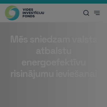
Mēs sniedzam valsts
atbalstu
energoefektīvu
risinājumu ieviešanai