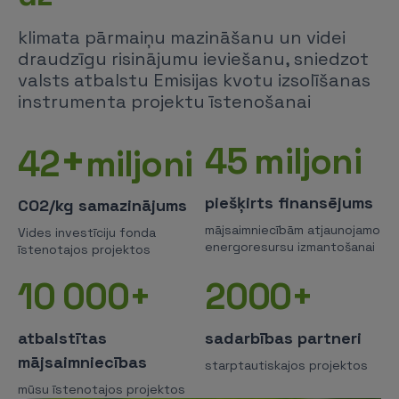
klimata pārmaiņu mazināšanu un videi
draudzīgu risinājumu ieviešanu, sniedzot
valsts atbalstu Emisijas kvotu izsolīšanas
instrumenta projektu īstenošanai
+
45
miljoni
42
miljoni
piešķirts finansējums
CO2/kg samazinājums
mājsaimniecībām atjaunojamo
Vides investīciju fonda
energoresursu izmantošanai
īstenotajos projektos
10 000+
2000+
atbalstītas
sadarbības partneri
mājsaimniecības
starptautiskajos projektos
mūsu īstenotajos projektos